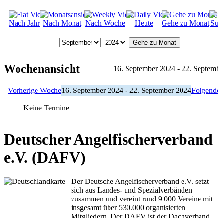
Nach Jahr
Nach Monat
Nach Woche
Heute
Gehe zu Monat
Su
Gehe zu Monat
Wochenansicht
16. September 2024 - 22. Septem
Vorherige Woche
16. September 2024 - 22. September 2024
Folgend
Keine Termine
Deutscher Angelfischerverband
e.V. (DAFV)
Der Deutsche Angelfischerverband e.V. setzt
sich aus Landes- und Spezialverbänden
zusammen und vereint rund 9.000 Vereine mit
insgesamt über 530.000 organisierten
Mitgliedern. Der DAFV ist der Dachverband