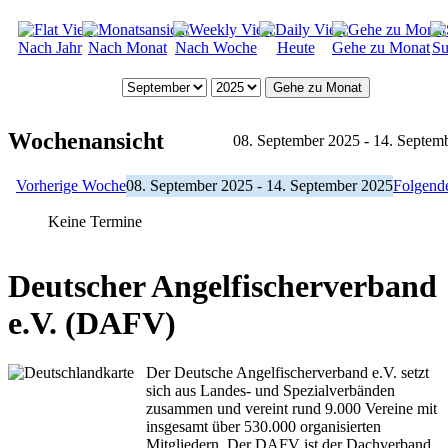
Nach Jahr
Nach Monat
Nach Woche
Heute
Gehe zu Monat
Su
Gehe zu Monat
Wochenansicht
08. September 2025 - 14. Septem
Vorherige Woche
08. September 2025 - 14. September 2025
Folgend
Keine Termine
Deutscher Angelfischerverband
e.V. (DAFV)
Der Deutsche Angelfischerverband e.V. setzt
sich aus Landes- und Spezialverbänden
zusammen und vereint rund 9.000 Vereine mit
insgesamt über 530.000 organisierten
Mitgliedern. Der DAFV ist der Dachverband