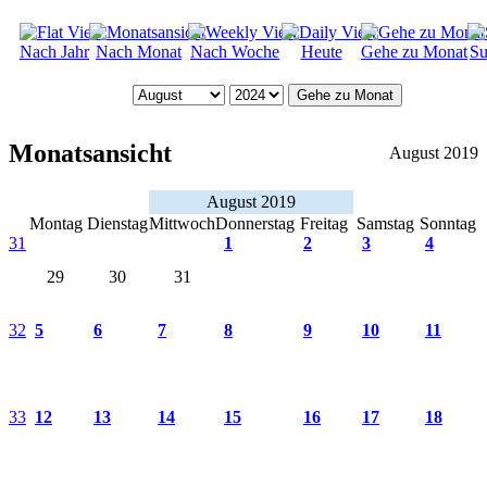
Nach Jahr
Nach Monat
Nach Woche
Heute
Gehe zu Monat
Su
Gehe zu Monat
Monatsansicht
August 2019
August 2019
Montag
Dienstag
Mittwoch
Donnerstag
Freitag
Samstag
Sonntag
31
1
2
3
4
29
30
31
32
5
6
7
8
9
10
11
33
12
13
14
15
16
17
18