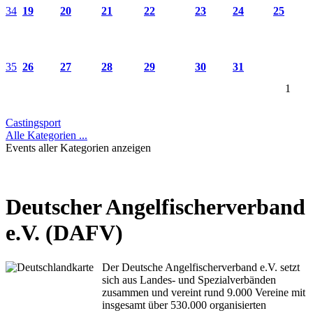
34
19
20
21
22
23
24
25
35
26
27
28
29
30
31
1
Castingsport
Alle Kategorien ...
Events aller Kategorien anzeigen
Deutscher Angelfischerverband
e.V. (DAFV)
Der Deutsche Angelfischerverband e.V. setzt
sich aus Landes- und Spezialverbänden
zusammen und vereint rund 9.000 Vereine mit
insgesamt über 530.000 organisierten