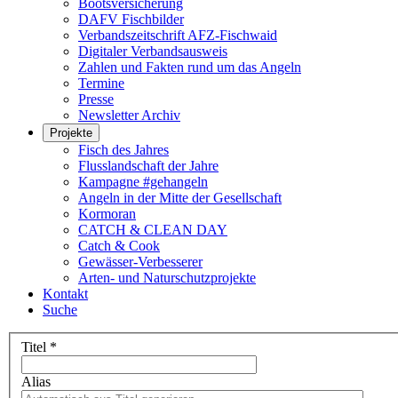
Bootsversicherung
DAFV Fischbilder
Verbandszeitschrift AFZ-Fischwaid
Digitaler Verbandsausweis
Zahlen und Fakten rund um das Angeln
Termine
Presse
Newsletter Archiv
Projekte
Fisch des Jahres
Flusslandschaft der Jahre
Kampagne #gehangeln
Angeln in der Mitte der Gesellschaft
Kormoran
CATCH & CLEAN DAY
Catch & Cook
Gewässer-Verbesserer
Arten- und Naturschutzprojekte
Kontakt
Suche
Titel
*
Alias