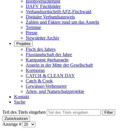
Bootsversicherung
DAFV Fischbilder
Verbandszeitschrift AFZ-Fischwaid
Digitaler Verbandsausweis
Zahlen und Fakten rund um das Angeln
Termine
Presse
Newsletter Archiv
Projekte
Fisch des Jahres
Flusslandschaft der Jahre
Kampagne #gehangeln
Angeln in der Mitte der Gesellschaft
Kormoran
CATCH & CLEAN DAY
Catch & Cook
Gewässer-Verbesserer
Arten- und Naturschutzprojekte
Kontakt
Suche
Teil des Titels eingeben
Filter
Zurücksetzen
Anzeige #