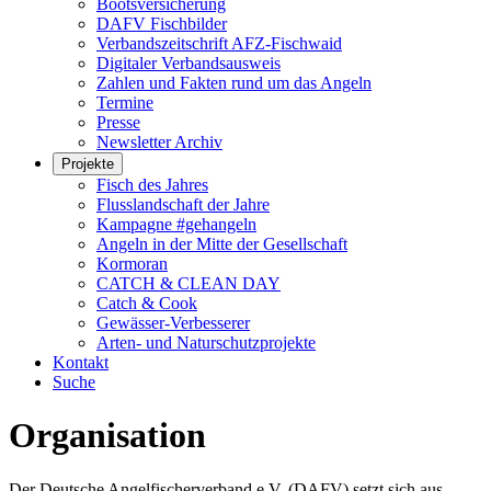
Bootsversicherung
DAFV Fischbilder
Verbandszeitschrift AFZ-Fischwaid
Digitaler Verbandsausweis
Zahlen und Fakten rund um das Angeln
Termine
Presse
Newsletter Archiv
Projekte
Fisch des Jahres
Flusslandschaft der Jahre
Kampagne #gehangeln
Angeln in der Mitte der Gesellschaft
Kormoran
CATCH & CLEAN DAY
Catch & Cook
Gewässer-Verbesserer
Arten- und Naturschutzprojekte
Kontakt
Suche
Organisation
Der Deutsche Angelfischerverband e.V. (DAFV) setzt sich aus