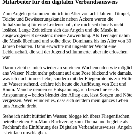
Mitarbeiter für den digitalen Verbandsausweis
Zum Angeln gekommen bin ich im Alter von acht Jahren. Tümpel,
Teiche und Bewässerungskanäle neben Äckern waren die
Initialzündung für eine Leidenschaft, die mich seit damals nicht
loslässt. Lange Zeit teilten sich das Angeln und die Musik in
ausgewogener Koexistenz meine Zuwendung. Als Teenager nahm
die Musik überhand und sollte diese Dominanz bis ins Alter von 30
Jahren behalten. Dann erwachte mit ungeahnter Wucht eine
Leidenschaft, die seit der Jugend schlummerte, aber nie erloschen
war.
Darum zieht es mich wieder an so vielen Wochenenden wie möglich
ans Wasser. Nicht mehr gebannt auf eine Pose blickend wie damals,
was ich noch immer liebe, sondern mit der Fliegenrute bis zur Hüfte
im Wasser stehend, erfahre ich heute die Auflösung von Zeit und
Raum. Manche nennen es Entspannung, ich bezeichne es als
Anspannung – beides blendet den Alltag aus, lässt Sorgen und Nöte
vergessen. Wen wundert es, dass sich seitdem mein ganzes Leben
ums Angeln dreht.
Stehe ich nicht hüfttief im Wasser, blogge ich übers Fliegenfischen,
betreibe einen Ein-Mann Buchverlag zum Thema und begleite als
Fachkraft die Einführung des Digitalen Verbandsausweises. Angeln
ist einfach unschlagbar.