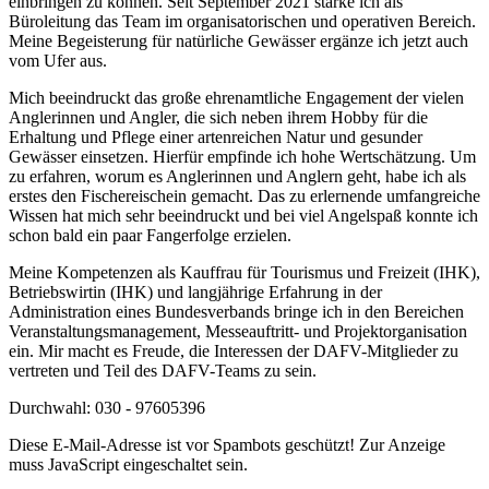
einbringen zu können. Seit September 2021 stärke ich als
Büroleitung das Team im organisatorischen und operativen Bereich.
Meine Begeisterung für natürliche Gewässer ergänze ich jetzt auch
vom Ufer aus.
Mich beeindruckt das große ehrenamtliche Engagement der vielen
Anglerinnen und Angler, die sich neben ihrem Hobby für die
Erhaltung und Pflege einer artenreichen Natur und gesunder
Gewässer einsetzen. Hierfür empfinde ich hohe Wertschätzung. Um
zu erfahren, worum es Anglerinnen und Anglern geht, habe ich als
erstes den Fischereischein gemacht. Das zu erlernende umfangreiche
Wissen hat mich sehr beeindruckt und bei viel Angelspaß konnte ich
schon bald ein paar Fangerfolge erzielen.
Meine Kompetenzen als Kauffrau für Tourismus und Freizeit (IHK),
Betriebswirtin (IHK) und langjährige Erfahrung in der
Administration eines Bundesverbands bringe ich in den Bereichen
Veranstaltungsmanagement, Messeauftritt- und Projektorganisation
ein. Mir macht es Freude, die Interessen der DAFV-Mitglieder zu
vertreten und Teil des DAFV-Teams zu sein.
Durchwahl: 030 - 97605396
Diese E-Mail-Adresse ist vor Spambots geschützt! Zur Anzeige
muss JavaScript eingeschaltet sein.