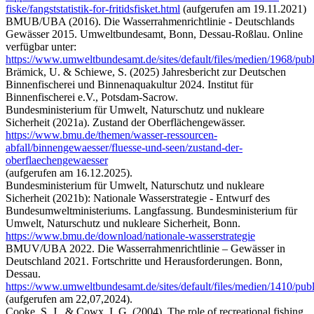
fiske/fangststatistik-for-fritidsfisket.html
(aufgerufen am 19.11.2021)
BMUB/UBA (2016). Die Wasserrahmenrichtlinie - Deutschlands
Gewässer 2015. Umweltbundesamt, Bonn, Dessau-Roßlau. Online
verfügbar unter:
https://www.umweltbundesamt.de/sites/default/files/medien/1968/pub
Brämick, U. & Schiewe, S. (2025) Jahresbericht zur Deutschen
Binnenfischerei und Binnenaquakultur 2024. Institut für
Binnenfischerei e.V., Potsdam-Sacrow.
Bundesministerium für Umwelt, Naturschutz und nukleare
Sicherheit (2021a). Zustand der Oberflächengewässer.
https://www.bmu.de/themen/wasser-ressourcen-
abfall/binnengewaesser/fluesse-und-seen/zustand-der-
oberflaechengewaesser
(aufgerufen am 16.12.2025).
Bundesministerium für Umwelt, Naturschutz und nukleare
Sicherheit (2021b): Nationale Wasserstrategie - Entwurf des
Bundesumweltministeriums. Langfassung. Bundesministerium für
Umwelt, Naturschutz und nukleare Sicherheit, Bonn.
https://www.bmu.de/download/nationale-wasserstrategie
BMUV/UBA 2022. Die Wasserrahmenrichtlinie – Gewässer in
Deutschland 2021. Fortschritte und Herausforderungen. Bonn,
Dessau.
https://www.umweltbundesamt.de/sites/default/files/medien/1410/pub
(aufgerufen am 22,07,2024).
Cooke, S. J., & Cowx, I. G. (2004). The role of recreational fishing