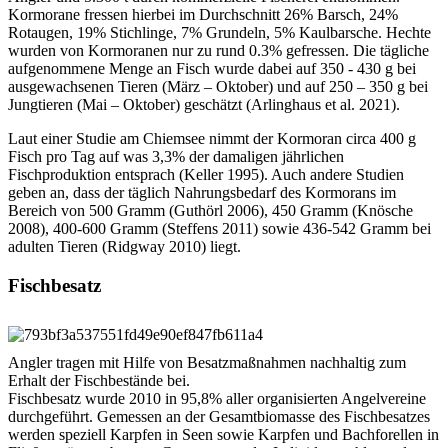
Kormorane fressen hierbei im Durchschnitt 26% Barsch, 24%
Rotaugen, 19% Stichlinge, 7% Grundeln, 5% Kaulbarsche. Hechte
wurden von Kormoranen nur zu rund 0.3% gefressen. Die tägliche
aufgenommene Menge an Fisch wurde dabei auf 350 - 430 g bei
ausgewachsenen Tieren (März – Oktober) und auf 250 – 350 g bei
Jungtieren (Mai – Oktober) geschätzt (Arlinghaus et al. 2021).
Laut einer Studie am Chiemsee nimmt der Kormoran circa 400 g
Fisch pro Tag auf was 3,3% der damaligen jährlichen
Fischproduktion entsprach (Keller 1995). Auch andere Studien
geben an, dass der täglich Nahrungsbedarf des Kormorans im
Bereich von 500 Gramm (Guthörl 2006), 450 Gramm (Knösche
2008), 400-600 Gramm (Steffens 2011) sowie 436-542 Gramm bei
adulten Tieren (Ridgway 2010) liegt.
Fischbesatz
Angler tragen mit Hilfe von Besatzmaßnahmen nachhaltig zum
Erhalt der Fischbestände bei.
Fischbesatz wurde 2010 in 95,8% aller organisierten Angelvereine
durchgeführt. Gemessen an der Gesamtbiomasse des Fischbesatzes
werden speziell Karpfen in Seen sowie Karpfen und Bachforellen in