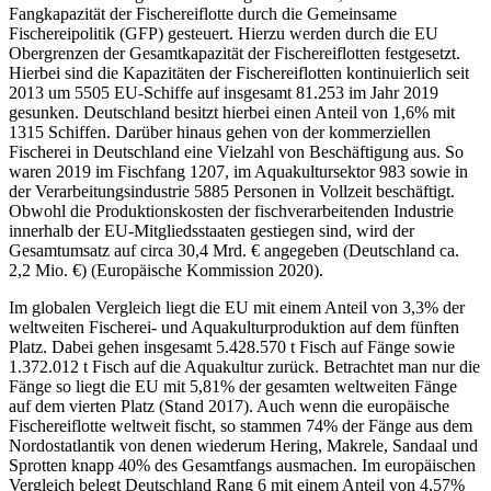
Fangkapazität der Fischereiflotte durch die Gemeinsame
Fischereipolitik (GFP) gesteuert. Hierzu werden durch die EU
Obergrenzen der Gesamtkapazität der Fischereiflotten festgesetzt.
Hierbei sind die Kapazitäten der Fischereiflotten kontinuierlich seit
2013 um 5505 EU-Schiffe auf insgesamt 81.253 im Jahr 2019
gesunken. Deutschland besitzt hierbei einen Anteil von 1,6% mit
1315 Schiffen. Darüber hinaus gehen von der kommerziellen
Fischerei in Deutschland eine Vielzahl von Beschäftigung aus. So
waren 2019 im Fischfang 1207, im Aquakultursektor 983 sowie in
der Verarbeitungsindustrie 5885 Personen in Vollzeit beschäftigt.
Obwohl die Produktionskosten der fischverarbeitenden Industrie
innerhalb der EU-Mitgliedsstaaten gestiegen sind, wird der
Gesamtumsatz auf circa 30,4 Mrd. € angegeben (Deutschland ca.
2,2 Mio. €) (Europäische Kommission 2020).
Im globalen Vergleich liegt die EU mit einem Anteil von 3,3% der
weltweiten Fischerei- und Aquakulturproduktion auf dem fünften
Platz. Dabei gehen insgesamt 5.428.570 t Fisch auf Fänge sowie
1.372.012 t Fisch auf die Aquakultur zurück. Betrachtet man nur die
Fänge so liegt die EU mit 5,81% der gesamten weltweiten Fänge
auf dem vierten Platz (Stand 2017). Auch wenn die europäische
Fischereiflotte weltweit fischt, so stammen 74% der Fänge aus dem
Nordostatlantik von denen wiederum Hering, Makrele, Sandaal und
Sprotten knapp 40% des Gesamtfangs ausmachen. Im europäischen
Vergleich belegt Deutschland Rang 6 mit einem Anteil von 4,57%