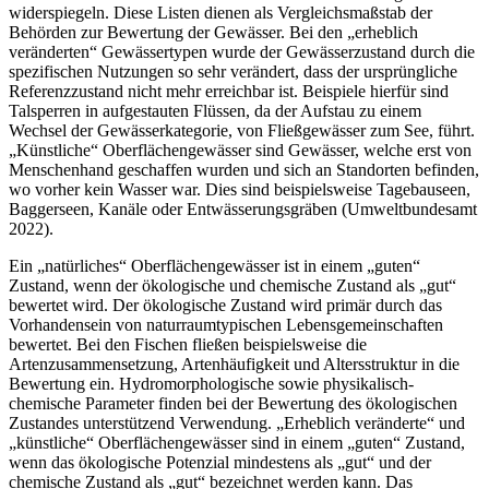
widerspiegeln. Diese Listen dienen als Vergleichsmaßstab der
Behörden zur Bewertung der Gewässer. Bei den „erheblich
veränderten“ Gewässertypen wurde der Gewässerzustand durch die
spezifischen Nutzungen so sehr verändert, dass der ursprüngliche
Referenzzustand nicht mehr erreichbar ist. Beispiele hierfür sind
Talsperren in aufgestauten Flüssen, da der Aufstau zu einem
Wechsel der Gewässerkategorie, von Fließgewässer zum See, führt.
„Künstliche“ Oberflächengewässer sind Gewässer, welche erst von
Menschenhand geschaffen wurden und sich an Standorten befinden,
wo vorher kein Wasser war. Dies sind beispielsweise Tagebauseen,
Baggerseen, Kanäle oder Entwässerungsgräben (Umweltbundesamt
2022).
Ein „natürliches“ Oberflächengewässer ist in einem „guten“
Zustand, wenn der ökologische und chemische Zustand als „gut“
bewertet wird. Der ökologische Zustand wird primär durch das
Vorhandensein von naturraumtypischen Lebensgemeinschaften
bewertet. Bei den Fischen fließen beispielsweise die
Artenzusammensetzung, Artenhäufigkeit und Altersstruktur in die
Bewertung ein. Hydromorphologische sowie physikalisch-
chemische Parameter finden bei der Bewertung des ökologischen
Zustandes unterstützend Verwendung. „Erheblich veränderte“ und
„künstliche“ Oberflächengewässer sind in einem „guten“ Zustand,
wenn das ökologische Potenzial mindestens als „gut“ und der
chemische Zustand als „gut“ bezeichnet werden kann. Das