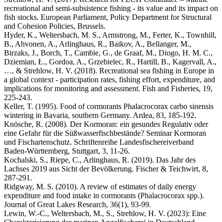
recreational and semi-subsistence fishing - its value and its impact on
fish stocks. European Parliament, Policy Department for Structural
and Cohesion Policies, Brussels.
Hyder, K., Weltersbach, M. S., Armstrong, M., Ferter, K., Townhill,
B., Ahvonen, A., Arlinghaus, R., Baikov, A., Bellanger, M.,
Birzaks, J., Borch, T., Cambie, G., de Graaf, M., Diogo, H. M. C.,
Dziemian, Ł., Gordoa, A., Grzebielec, R., Hartill, B., Kagervall, A.,
…, & Strehlow, H. V. (2018). Recreational sea fishing in Europe in
a global context - participation rates, fishing effort, expenditure, and
implications for monitoring and assessment. Fish and Fisheries, 19,
225-243.
Keller, T. (1995). Food of cormorants Phalacrocorax carbo sinensis
wintering in Bavaria, southern Germany. Ardea, 83, 185-192.
Knösche, R. (2008). Der Kormoran: ein gesundes Regulativ oder
eine Gefahr für die Süßwasserfischbestände? Seminar Kormoran
und Fischartenschutz. Schriftenreihe Landesfischereiverband
Baden-Württemberg, Stuttgart, 3, 11-26.
Kochalski, S., Riepe, C., Arlinghaus, R. (2019). Das Jahr des
Lachses 2019 aus Sicht der Bevölkerung. Fischer & Teichwirt, 8,
287-291.
Ridgway, M. S. (2010). A review of estimates of daily energy
expenditure and food intake in cormorants (Phalacrocorax spp.).
Journal of Great Lakes Research, 36(1), 93-99.
Lewin, W.-C., Weltersbach, M., S., Strehlow, H. V. (2023): Eine