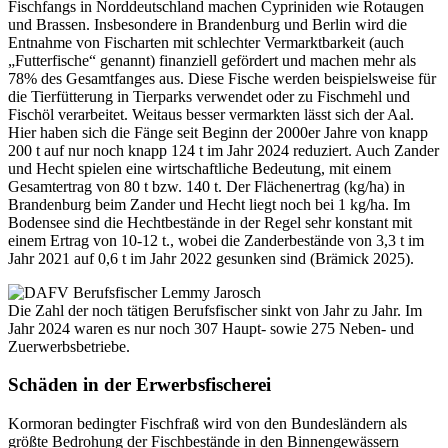
Fischfangs in Norddeutschland machen Cypriniden wie Rotaugen
und Brassen. Insbesondere in Brandenburg und Berlin wird die
Entnahme von Fischarten mit schlechter Vermarktbarkeit (auch
„Futterfische“ genannt) finanziell gefördert und machen mehr als
78% des Gesamtfanges aus. Diese Fische werden beispielsweise für
die Tierfütterung in Tierparks verwendet oder zu Fischmehl und
Fischöl verarbeitet. Weitaus besser vermarkten lässt sich der Aal.
Hier haben sich die Fänge seit Beginn der 2000er Jahre von knapp
200 t auf nur noch knapp 124 t im Jahr 2024 reduziert. Auch Zander
und Hecht spielen eine wirtschaftliche Bedeutung, mit einem
Gesamtertrag von 80 t bzw. 140 t. Der Flächenertrag (kg/ha) in
Brandenburg beim Zander und Hecht liegt noch bei 1 kg/ha. Im
Bodensee sind die Hechtbestände in der Regel sehr konstant mit
einem Ertrag von 10-12 t., wobei die Zanderbestände von 3,3 t im
Jahr 2021 auf 0,6 t im Jahr 2022 gesunken sind (Brämick 2025).
Die Zahl der noch tätigen Berufsfischer sinkt von Jahr zu Jahr. Im
Jahr 2024 waren es nur noch 307 Haupt- sowie 275 Neben- und
Zuerwerbsbetriebe.
Schäden in der Erwerbsfischerei
Kormoran bedingter Fischfraß wird von den Bundesländern als
größte Bedrohung der Fischbestände in den Binnengewässern