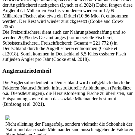
der Angelfischerei nachgehen (Lynch et al 2024) Dabei fangen diese
Angler 47,1 Milliarden Fische, von denen wiederum 17,09
Milliarden Fische, also etwa ein Drittel (10,86 Mio. t), entnommen
werden. Der Rest wird wieder zurückgesetzt (Cooke and Cowx
2004).
Die Freizeitfischerei dient auch zur Nahrungsbeschaffung und so
werden 20,3% des Gesamtfanges (kommerzielle Fischerei,
Subsistenzfischerei, Freizeitfischerei; Gesamt = 221.772 t) in
Deutschland durch die Angelfischerei entnommen (Cooke et
al.2018). Somit kommen in Deutschland 5,5 Kilos essbarer Fisch
auf jeden Angler pro Jahr (Cooke et al. 2018).
Anglerzufriedenheit
Die Anglerzufriedenheit in Deutschland wird maßgeblich durch die
Faktoren Naturschönheit, infrastrukturelle Anbindungen (Parkplätze
o.ä. Dienstleistungen), die Herausforderung Fische zu überlisten, zur
Entspannung sowie durch das soziale Miteinander bestimmt
(Birdsong et al. 2021).
Nicht alleining der Fangerfolg, sondern vielmehr die Schönheit der
Natur und das soziale Miteinander sind ausschlaggebende Faktoren
für zufriedene Angler!