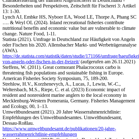
Charakterisierung der marinen Angelfischerei in Deutschland -
Besonderheiten und Perspektiven, Zeitschrift für Fischerei 3: Artikel
13: 1-30.
Lynch AJ, Embke HS, Nyboer EA, Wood LE, Thorpe A, Phang SC
…. & Weyl OL (2024). Inland recreational fisheries contribute
nutritional benefits and economic value but are vulnerable to climate
change. Nature Food, 1-11.
Statista (2021). Umfrage in Deutschland zur Häufigkeit von Angeln
oder Fischen bis 2020. Allensbacher Markt- und Werbeträgeranalyse
(AWA).
https://de.statista.com/statistik/daten/studie/171166/umfrage/haeufigkei
von-angeln-oder-fischen-in-der-freizeit/
(aufgerufen am 26.11.2021)
Steffens, W. (2011). Great cormorant Phalacrocorax carbo is
threatening fish populations and sustainable fishing in Europe.
American Fisheries Society Symposium, 75, 189-200.
Strehlow, H.V., Korzhenevych, A., Lucas, J., Lewin, W.-C.,
Weltersbach, M.S., Riepe, C. et al. (2023) Economic impact of
resident and nonresident marine anglers to the local economy in
Mecklenburg-Western Pomerania, Germany. Fisheries Management
and Ecology, 00, 1–13.
Umweltbundesamt (2021). 20 Jahre Wasserrahmenrichtlinie:
Empfehlungen des Umweltbundesamtes. Umweltbundesamt,
Dessau-Roßlau.
https://www.umweltbundesamt.de/publikationen/20-jahre-
wasserrahmenrichtlinie-empfehlungen