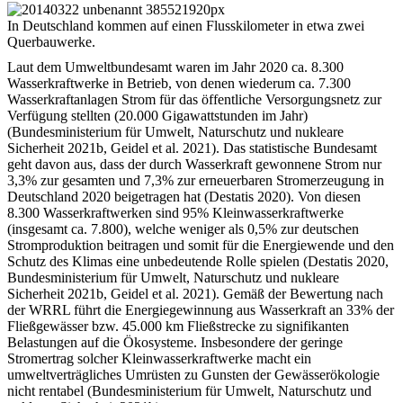
In Deutschland kommen auf einen Flusskilometer in etwa zwei
Querbauwerke.
Laut dem Umweltbundesamt waren im Jahr 2020 ca. 8.300
Wasserkraftwerke in Betrieb, von denen wiederum ca. 7.300
Wasserkraftanlagen Strom für das öffentliche Versorgungsnetz zur
Verfügung stellten (20.000 Gigawattstunden im Jahr)
(Bundesministerium für Umwelt, Naturschutz und nukleare
Sicherheit 2021b, Geidel et al. 2021). Das statistische Bundesamt
geht davon aus, dass der durch Wasserkraft gewonnene Strom nur
3,3% zur gesamten und 7,3% zur erneuerbaren Stromerzeugung in
Deutschland 2020 beigetragen hat (Destatis 2020). Von diesen
8.300 Wasserkraftwerken sind 95% Kleinwasserkraftwerke
(insgesamt ca. 7.800), welche weniger als 0,5% zur deutschen
Stromproduktion beitragen und somit für die Energiewende und den
Schutz des Klimas eine unbedeutende Rolle spielen (Destatis 2020,
Bundesministerium für Umwelt, Naturschutz und nukleare
Sicherheit 2021b, Geidel et al. 2021). Gemäß der Bewertung nach
der WRRL führt die Energiegewinnung aus Wasserkraft an 33% der
Fließgewässer bzw. 45.000 km Fließstrecke zu signifikanten
Belastungen auf die Ökosysteme. Insbesondere der geringe
Stromertrag solcher Kleinwasserkraftwerke macht ein
umweltverträgliches Umrüsten zu Gunsten der Gewässerökologie
nicht rentabel (Bundesministerium für Umwelt, Naturschutz und