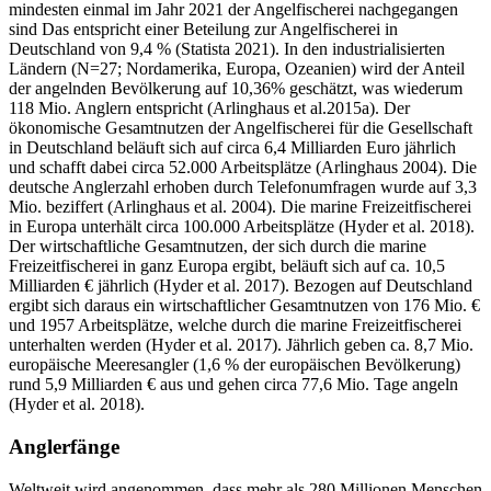
mindesten einmal im Jahr 2021 der Angelfischerei nachgegangen
sind Das entspricht einer Beteilung zur Angelfischerei in
Deutschland von 9,4 % (Statista 2021). In den industrialisierten
Ländern (N=27; Nordamerika, Europa, Ozeanien) wird der Anteil
der angelnden Bevölkerung auf 10,36% geschätzt, was wiederum
118 Mio. Anglern entspricht (Arlinghaus et al.2015a). Der
ökonomische Gesamtnutzen der Angelfischerei für die Gesellschaft
in Deutschland beläuft sich auf circa 6,4 Milliarden Euro jährlich
und schafft dabei circa 52.000 Arbeitsplätze (Arlinghaus 2004). Die
deutsche Anglerzahl erhoben durch Telefonumfragen wurde auf 3,3
Mio. beziffert (Arlinghaus et al. 2004). Die marine Freizeitfischerei
in Europa unterhält circa 100.000 Arbeitsplätze (Hyder et al. 2018).
Der wirtschaftliche Gesamtnutzen, der sich durch die marine
Freizeitfischerei in ganz Europa ergibt, beläuft sich auf ca. 10,5
Milliarden € jährlich (Hyder et al. 2017). Bezogen auf Deutschland
ergibt sich daraus ein wirtschaftlicher Gesamtnutzen von 176 Mio. €
und 1957 Arbeitsplätze, welche durch die marine Freizeitfischerei
unterhalten werden (Hyder et al. 2017). Jährlich geben ca. 8,7 Mio.
europäische Meeresangler (1,6 % der europäischen Bevölkerung)
rund 5,9 Milliarden € aus und gehen circa 77,6 Mio. Tage angeln
(Hyder et al. 2018).
Anglerfänge
Weltweit wird angenommen, dass mehr als 280 Millionen Menschen