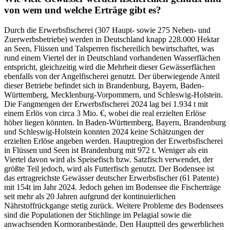
von wem und welche Erträge gibt es?
Durch die Erwerbsfischerei (307 Haupt- sowie 275 Neben- und
Zuerwerbsbetriebe) werden in Deutschland knapp 228.000 Hektar
an Seen, Flüssen und Talsperren fischereilich bewirtschaftet, was
rund einem Viertel der in Deutschland vorhandenen Wasserflächen
entspricht, gleichzeitig wird die Mehrheit dieser Gewässerflächen
ebenfalls von der Angelfischerei genutzt. Der überwiegende Anteil
dieser Betriebe befindet sich in Brandenburg, Bayern, Baden-
Württemberg, Mecklenburg-Vorpommern, und Schleswig-Holstein.
Die Fangmengen der Erwerbsfischerei 2024 lag bei 1.934 t mit
einem Erlös von circa 3 Mio. €, wobei die real erzielten Erlöse
höher liegen könnten. In Baden-Württemberg, Bayern, Brandenburg
und Schleswig-Holstein konnten 2024 keine Schätzungen der
erzielten Erlöse angeben werden. Hauptregion der Erwerbsfischerei
in Flüssen und Seen ist Brandenburg mit 972 t. Weniger als ein
Viertel davon wird als Speisefisch bzw. Satzfisch verwendet, der
größte Teil jedoch, wird als Futterfisch genutzt. Der Bodensee ist
das ertragreichste Gewässer deutscher Erwerbsfischer (61 Patente)
mit 154t im Jahr 2024. Jedoch gehen im Bodensee die Fischerträge
seit mehr als 20 Jahren aufgrund der kontinuierlichen
Nährstoffrückgange stetig zurück. Weitere Probleme des Bodensees
sind die Populationen der Stichlinge im Pelagial sowie die
anwachsenden Kormoranbestände. Den Hauptteil des gewerblichen