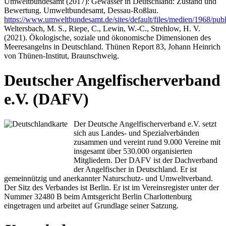
Umweltbundesamt (2017): Gewässer in Deutschland: Zustand und
Bewertung. Umweltbundesamt, Dessau-Roßlau.
https://www.umweltbundesamt.de/sites/default/files/medien/1968/p
Weltersbach, M. S., Riepe, C., Lewin, W.-C., Strehlow, H. V.
(2021). Ökologische, soziale und ökonomische Dimensionen des
Meeresangelns in Deutschland. Thünen Report 83, Johann Heinrich
von Thünen-Institut, Braunschweig.
Deutscher Angelfischerverband
e.V. (DAFV)
Der Deutsche Angelfischerverband e.V. setzt
sich aus Landes- und Spezialverbänden
zusammen und vereint rund 9.000 Vereine mit
insgesamt über 530.000 organisierten
Mitgliedern. Der DAFV ist der Dachverband
der Angelfischer in Deutschland. Er ist
gemeinnützig und anerkannter Naturschutz- und Umweltverband.
Der Sitz des Verbandes ist Berlin. Er ist im Vereinsregister unter der
Nummer 32480 B beim Amtsgericht Berlin Charlottenburg
eingetragen und arbeitet auf Grundlage seiner Satzung.