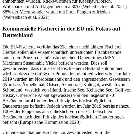
entnommen wurden. Rückwurfraten für Kabeljau/Dorsch,
Wolfsbarsch und Aal lagen bei circa 30% (Welterbach et al. 2021).
68% der Meeresangler waren mit ihren Fängen zufrieden
(Weltersbach et al. 2021).
Kommerzielle Fischerei in der EU mit Fokus auf
Deutschland
Die EU-Fischerei verfolgt das Ziel einer nachhaltigen Fischerei.
Hierbei sollen alle wissenschaftlich untersuchten Fischbestände
unter dem Prinzip des höchstmöglichen Dauerertrags (MSY =
Maximum Sustainable Yield) befischt werden. Dies soll
gewährleisten, dass nur so viel Fisch einem Bestand entnommen
wird, so dass die Größe der Population nicht reduziert wird. Im Jahr
2019 wurden im Nordostatlantik und den angrenzenden Gewässern
(Nordsee, Ärmelkanal, Ostsee, Skagerrak, Kattegat, westlich von
Schottland, westlich von Irland, Irische See, Keltische See, Golf von
Biskaya, iberische Atlantikgewässer) von den insgesamt 70
Beständen nur 41 unter dem Prinzip des höchstmöglichen
Dauerertrages befischt. Jedoch wurden im Jahr 2019 bereits nahezu
100% der Fänge aus ausschließlich von der EU befischten
Beständen nach dem Prinzip des höchstmöglichen Dauerertrages
befischt (Europäische Kommission 2020).
Um eine nachhaltige Fischerei zu gewährleisten, wird die