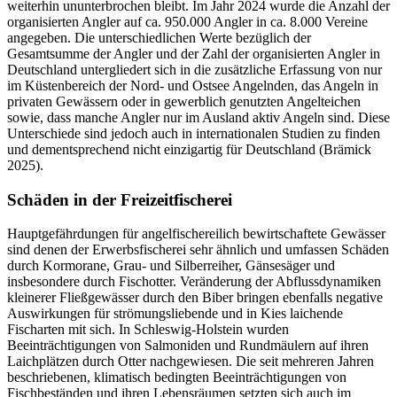
weiterhin ununterbrochen bleibt. Im Jahr 2024 wurde die Anzahl der
organisierten Angler auf ca. 950.000 Angler in ca. 8.000 Vereine
angegeben. Die unterschiedlichen Werte bezüglich der
Gesamtsumme der Angler und der Zahl der organisierten Angler in
Deutschland untergliedert sich in die zusätzliche Erfassung von nur
im Küstenbereich der Nord- und Ostsee Angelnden, das Angeln in
privaten Gewässern oder in gewerblich genutzten Angelteichen
sowie, dass manche Angler nur im Ausland aktiv Angeln sind. Diese
Unterschiede sind jedoch auch in internationalen Studien zu finden
und dementsprechend nicht einzigartig für Deutschland (Brämick
2025).
Schäden in der Freizeitfischerei
Hauptgefährdungen für angelfischereilich bewirtschaftete Gewässer
sind denen der Erwerbsfischerei sehr ähnlich und umfassen Schäden
durch Kormorane, Grau- und Silberreiher, Gänsesäger und
insbesondere durch Fischotter. Veränderung der Abflussdynamiken
kleinerer Fließgewässer durch den Biber bringen ebenfalls negative
Auswirkungen für strömungsliebende und in Kies laichende
Fischarten mit sich. In Schleswig-Holstein wurden
Beeinträchtigungen von Salmoniden und Rundmäulern auf ihren
Laichplätzen durch Otter nachgewiesen. Die seit mehreren Jahren
beschriebenen, klimatisch bedingten Beeinträchtigungen von
Fischbeständen und ihren Lebensräumen setzten sich auch im