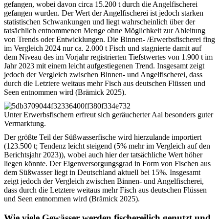
gefangen, wobei davon circa 15.200 t durch die Angelfischerei
gefangen wurden. Der Wert der Angelfischerei ist jedoch starken
statistischen Schwankungen und liegt wahrscheinlich über der
tatsächlich entnommenen Menge ohne Möglichkeit zur Ableitung
von Trends oder Entwicklungen. Die Binnen- /Erwerbsfischerei fing
im Vergleich 2024 nur ca. 2.000 t Fisch und stagnierte damit auf
dem Niveau des im Vorjahr registrierten Tiefstwertes von 1.900 t im
Jahr 2023 mit einem leicht aufgestiegenen Trend. Insgesamt zeigt
jedoch der Vergleich zwischen Binnen- und Angelfischerei, dass
durch die Letztere weitaus mehr Fisch aus deutschen Flüssen und
Seen entnommen wird (Brämick 2025).
Unter Erwerbsfischern erfreut sich geräucherter Aal besonders guter
Vermarktung.
Der größte Teil der Süßwasserfische wird hierzulande importiert
(123.500 t; Tendenz leicht steigend (5% mehr im Vergleich auf den
Berichtsjahr 2023)), wobei auch hier der tatsächliche Wert höher
liegen könnte. Der Eigenversorgungsgrad in Form von Fischen aus
dem Süßwasser liegt in Deutschland aktuell bei 15%. Insgesamt
zeigt jedoch der Vergleich zwischen Binnen- und Angelfischerei,
dass durch die Letztere weitaus mehr Fisch aus deutschen Flüssen
und Seen entnommen wird (Brämick 2025).
Wie viele Gewässer werden fischereilich genutzt und