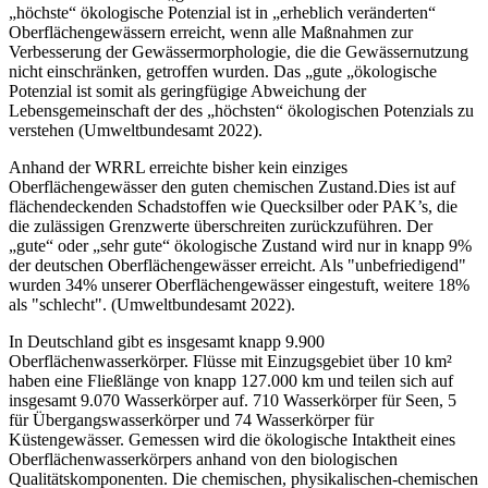
„höchste“ ökologische Potenzial ist in „erheblich veränderten“
Oberflächengewässern erreicht, wenn alle Maßnahmen zur
Verbesserung der Gewässermorphologie, die die Gewässernutzung
nicht einschränken, getroffen wurden. Das „gute „ökologische
Potenzial ist somit als geringfügige Abweichung der
Lebensgemeinschaft der des „höchsten“ ökologischen Potenzials zu
verstehen (Umweltbundesamt 2022).
Anhand der WRRL erreichte bisher kein einziges
Oberflächengewässer den guten chemischen Zustand.Dies ist auf
flächendeckenden Schadstoffen wie Quecksilber oder PAK’s, die
die zulässigen Grenzwerte überschreiten zurückzuführen. Der
„gute“ oder „sehr gute“ ökologische Zustand wird nur in knapp 9%
der deutschen Oberflächengewässer erreicht. Als "unbefriedigend"
wurden 34% unserer Oberflächengewässer eingestuft, weitere 18%
als "schlecht". (Umweltbundesamt 2022).
In Deutschland gibt es insgesamt knapp 9.900
Oberflächenwasserkörper. Flüsse mit Einzugsgebiet über 10 km²
haben eine Fließlänge von knapp 127.000 km und teilen sich auf
insgesamt 9.070 Wasserkörper auf. 710 Wasserkörper für Seen, 5
für Übergangswasserkörper und 74 Wasserkörper für
Küstengewässer. Gemessen wird die ökologische Intaktheit eines
Oberflächenwasserkörpers anhand von den biologischen
Qualitätskomponenten. Die chemischen, physikalischen-chemischen