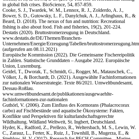
in global fish crises. BioScience, 54, 857-859.
Cooke, S. J., Twardek, W. M., Lennox, R. J., Zolderdo, A. J.,
Bower, S. D., Gutowsky, L. F., Danylchuk, A. J., Arlinghaus, R., &
Beard, D. (2018). The nexus of fun and nutrition: Recreational
fishing is also about food. Fish and fisheries, 19(2), 201-224.
Destatis (2020). Bruttostromerzeugung in Deutschland.
www.destatis.de/DE/Themen/Branchen-
Unternehmen/Energie/Erzeugung/Tabellen/bruttostromerzeugung.htm
(aufgerufen am 08.11.2021)
Europäische Kommission (2022). Die Gemeinsame Fischereipolitik
in Zahlen. Statistische Grunddaten – Ausgabe 2022. Europäische
Union, Luxemburg.
Geidel, T., Dworak, T., Schmidt, G., Rogger, M., Matauschek, C.,
Völker, J., & Borchardt, D. (2021). Ausgewählte Fachinformationen
zur nationalen Wasserstrategie. Texte 86/2021. Umweltbundesamt,
Dessau-Roßlau.
www.umweltbundesamt.de/publikationen/ausgewaehlte-
fachinformationen-zur-nationalen
Guthörl, V. (2006). Zum Einfluss des Kormorans (Phalacrocorax
carbo) auf Fischbestände und aquatische Ökosysteme: Fakten,
Konflikte und Perspektiven für kulturlandschaftsgerechte
Wildhaltung. Wildland Weltweit, St. Ingbert, Deutschland.
Hyder, K., Radford, Z., Prellezo, R., Weltersbach, M. S., Lewin, W.
C., Zarauz, L., Ferter, K., Ruiz, J., Townhill, B., Mugerza, E., &
Strehlow, H. V. (2017). Research for PECH Committee – Marine