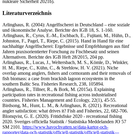
nukleare Sicherheit 2021b).
Literaturverzeichnis
Arlinghaus, R. (2004): Angelfischerei in Deutschland – eine soziale
und ökonomische Analyse. Berichte des IGB 18, S. 1-160.
Arlinghaus, R., Cyrus, E.-M., Eschbach, E., Fujitani, M., Hühn, D.,
Johnston, F., Pagel, T., Riepe, C. (2015). Hand in Hand für eine
nachhaltige Angelfischerei: Ergebnisse und Empfehlungen aus fünf
Jahren praxisorientierter Forschung zu Fischbesatz und seinen
Alternativen. Berichte des IGB Heft 28/2015, 204 pp.
Arlinghaus, R., Lucas, J., Weltersbach, M. S., Kömle, D., Winkler,
H. M., Riepe, C., Kühn, C., & Strehlow, H. V. (2021). Niche
overlap among anglers, fishers and cormorants and their removals of
fish biomass: a case from brackish lagoon ecosystems in the
southern Baltic Sea. Fisheries Research, 238, 105894.
Arlinghaus, R., Tillner, R., & Bork, M. (2015a). Explaining
participation rates in recreational fishing across industrialised
countries. Fisheries Management and Ecology, 22(1), 45-55.
Birdsong, M., Hunt, L. M., & Arlinghaus, R. (2021). Recreational
angler satisfaction: what drives it? Fish and Fisheries, 22, 682-706.
Blomqvist, G. E. (2020). Fritidsfiske 2020 - recreational fishing
2020. Sveriges officiella Statistik / Statistiska Meddelanden JO 57
SM 2101.
https://www.havochvatten.se/data-kartor-och-
rapporter/data-och-statistik/officiell-statistik/officiell-statistik---