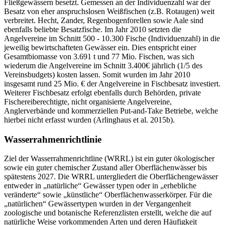
Fließgewässern besetzt. Gemessen an der Individuenzahl war der
Besatz von eher anspruchslosen Weißfischen (z.B. Rotaugen) weit
verbreitet. Hecht, Zander, Regenbogenforellen sowie Aale sind
ebenfalls beliebte Besatzfische. Im Jahr 2010 setzten die
Angelvereine im Schnitt 500 - 10.300 Fische (Individuenzahl) in die
jeweilig bewirtschafteten Gewässer ein. Dies entspricht einer
Gesamtbiomasse von 3.691 t und 77 Mio. Fischen, was sich
wiederum die Angelvereine im Schnitt 3.400€ jährlich (1/5 des
Vereinsbudgets) kosten lassen. Somit wurden im Jahr 2010
insgesamt rund 25 Mio. € der Angelvereine in Fischbesatz investiert.
Weiterer Fischbesatz erfolgt ebenfalls durch Behörden, private
Fischereiberechtigte, nicht organisierte Angelvereine,
Anglerverbände und kommerziellen Put-and-Take Betriebe, welche
hierbei nicht erfasst wurden (Arlinghaus et al. 2015b).
Wasserrahmenrichtlinie
Ziel der Wasserrahmenrichtline (WRRL) ist ein guter ökologischer
sowie ein guter chemischer Zustand aller Oberflächenwässer bis
spätestens 2027. Die WRRL untergliedert die Oberflächengewässer
entweder in „natürliche“ Gewässer typen oder in „erhebliche
veränderte“ sowie „künstliche“ Oberflächenwasserkörper. Für die
„natürlichen“ Gewässertypen wurden in der Vergangenheit
zoologische und botanische Referenzlisten erstellt, welche die auf
natürliche Weise vorkommenden Arten und deren Häufigkeit