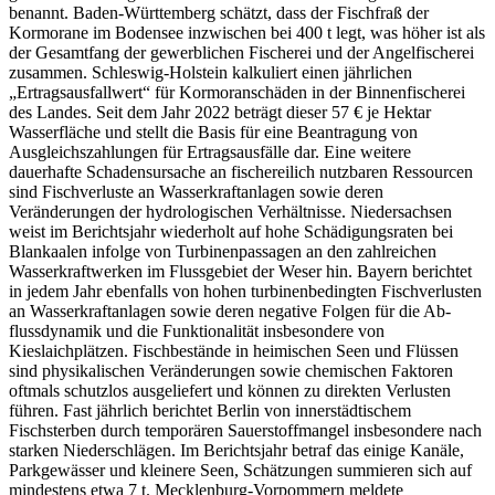
benannt. Baden-Württemberg schätzt, dass der Fischfraß der
Kormorane im Bodensee inzwischen bei 400 t legt, was höher ist als
der Gesamtfang der gewerblichen Fischerei und der Angelfischerei
zusammen. Schleswig-Holstein kalkuliert einen jährlichen
„Ertragsausfallwert“ für Kormoranschäden in der Binnenfischerei
des Landes. Seit dem Jahr 2022 beträgt dieser 57 € je Hektar
Wasserfläche und stellt die Basis für eine Beantragung von
Ausgleichszahlungen für Ertragsausfälle dar. Eine weitere
dauerhafte Schadensursache an fischereilich nutzbaren Ressourcen
sind Fischverluste an Wasserkraftanlagen sowie deren
Veränderungen der hydrologischen Verhältnisse. Niedersachsen
weist im Berichtsjahr wiederholt auf hohe Schädigungsraten bei
Blankaalen infolge von Turbinenpassagen an den zahlreichen
Wasserkraftwerken im Flussgebiet der Weser hin. Bayern berichtet
in jedem Jahr ebenfalls von hohen turbinenbedingten Fischverlusten
an Wasserkraftanlagen sowie deren negative Folgen für die Ab-
flussdynamik und die Funktionalität insbesondere von
Kieslaichplätzen. Fischbestände in heimischen Seen und Flüssen
sind physikalischen Veränderungen sowie chemischen Faktoren
oftmals schutzlos ausgeliefert und können zu direkten Verlusten
führen. Fast jährlich berichtet Berlin von innerstädtischem
Fischsterben durch temporären Sauerstoffmangel insbesondere nach
starken Niederschlägen. Im Berichtsjahr betraf das einige Kanäle,
Parkgewässer und kleinere Seen, Schätzungen summieren sich auf
mindestens etwa 7 t. Mecklenburg-Vorpommern meldete