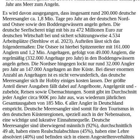
Jahr ans Meer zum Angeln.
Es wird davon ausgegangen, dass insgesamt rund 200.000 deutsche
Meeresangler ca. 1,8 Mio. Tage pro Jahr an der deutschen Nord-
und Ostsee sowie den Boddengewässern angeln gehen. Die
deutsche Seefischerei trägt mit bis zu 472 Millionen Euro zur
deutschen Wirtschaft bei und sichert schätzungsweise 4.534
Arbeitsplätze (Strehlow et al. 2023). Aufteilen lässt sich das
folgendermaßen: Die Ostsee ist hierbei Spitzenreiter mit 161.000
Anglern und 1,2 Mio. Angeltagen, gefolgt von 49.000 Anglern, die
regelmäßig (332.000 Angeltage pro Jahr) in den Boddengewässern
angeln gehen. Die Nordsee hingegen lockt nur rund 32.000 Angler
pro Jahr an 147.000 Angeltagen an ihre Küste. Bei dieser enormen
Anzahl an Angeltagen ist es nicht verwunderlich, das deutsche
Meeresangler sich ihr Hobby einiges kosten lassen. Der größte
Anteil dieser Ausgaben fällt dabei auf Angelboote, Angelgerät und -
zubehör, Reisen sowie Übernachtungen. Somit gibt im Durchschnitt
jeder Angler circa 900€ pro Jahr aus, was wiederum jährlichen
Gesamtausgaben von 185 Mio. € aller Angler in Deutschland
entspricht. Deutsche Meeresangler sind somit für den Tourismus in
den deutschen Küstenregionen, speziell auch in der Nebensaison,
eine wichtige und lukrative Einnahmequelle. Deutsche
Meeresangler sind überwiegend männlich (92%), durchschnittlich
49 alt, haben einen Realschulabschluss (45%), haben eine Lehre
absolviert (40%) und befinden sich in einem Angestelltenverhältnis