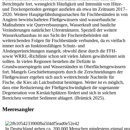
Berichtsjahr fort, wenngleich Häufigkeit und Intensität von Hitze-
und Trockenperioden geringer ausfielen als etwa im Zeitraum 2017–
2020. Weitere Hauptgefährdungsursachen für Fischbeständen in von
Anglern bewirtschafteten Fließgewässern sind wasserbauliche
Maßnahmen wie Querverbauungen, Wasserkraft und bauliche
Veränderungen natürlicher Uferstrukturen. Speziell der weitere
Wasserkraftausbau ist aus Sicht der Fischereibehörden mit
weitreichenden Folgen für Fischbestände verbunden, da es vielfach
immer noch an funktionsfähigen Schutz- und
Abstiegsreinrichtungen mangelt, obwohl diese durch die FFH-
sowie WRRL-Richtlinie schon seit vielen Jahren gewährleistet sein
sollten. In vielen Regionen bestehen die Defizite in
Grundwasserspiegeln und Wasserständen in Oberflächengewässern
fort. Mangels Geschiebetransports durch die Zerschneidungen der
Fließgewässer ergeben sich auch weitreichende Nachteile für
Fische, die Kies als Laichsubstrat benötigen. Weiter ist es möglich,
dass eine Reduzierung der Fließgeschwindigkeit die sogenannte
Degeneration von Kieslaichplätzen fördert und sich in solchen
Bereichen vermehrt Sediment ablagert. (Brämick 2025).
Meeresangler
In Deutschland gehen ca. 200.000 Menschen mindestens einmal pro