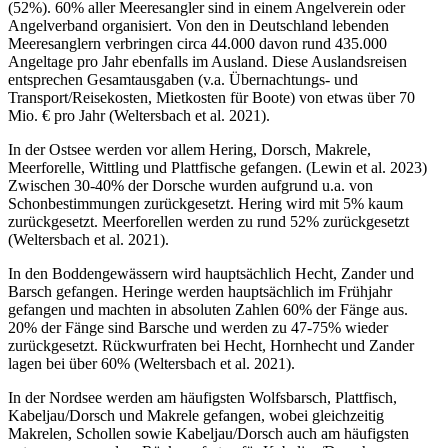
(52%). 60% aller Meeresangler sind in einem Angelverein oder
Angelverband organisiert. Von den in Deutschland lebenden
Meeresanglern verbringen circa 44.000 davon rund 435.000
Angeltage pro Jahr ebenfalls im Ausland. Diese Auslandsreisen
entsprechen Gesamtausgaben (v.a. Übernachtungs- und
Transport/Reisekosten, Mietkosten für Boote) von etwas über 70
Mio. € pro Jahr (Weltersbach et al. 2021).
In der Ostsee werden vor allem Hering, Dorsch, Makrele,
Meerforelle, Wittling und Plattfische gefangen. (Lewin et al. 2023)
Zwischen 30-40% der Dorsche wurden aufgrund u.a. von
Schonbestimmungen zurückgesetzt. Hering wird mit 5% kaum
zurückgesetzt. Meerforellen werden zu rund 52% zurückgesetzt
(Weltersbach et al. 2021).
In den Boddengewässern wird hauptsächlich Hecht, Zander und
Barsch gefangen. Heringe werden hauptsächlich im Frühjahr
gefangen und machten in absoluten Zahlen 60% der Fänge aus.
20% der Fänge sind Barsche und werden zu 47-75% wieder
zurückgesetzt. Rückwurfraten bei Hecht, Hornhecht und Zander
lagen bei über 60% (Weltersbach et al. 2021).
In der Nordsee werden am häufigsten Wolfsbarsch, Plattfisch,
Kabeljau/Dorsch und Makrele gefangen, wobei gleichzeitig
Makrelen, Schollen sowie Kabeljau/Dorsch auch am häufigsten