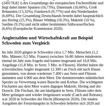
(249178,82 t) des Gesamtfangs der europäischen Fischereiflotte und
liegt dabei hinter Spanien (16,73%), Dänemark (16,66%), Groß
Britannien (13,32%), Frankreich (9,77%) und den Niederlanden
(6,69%). Der Gesamtfang Deutschlands besteht dabei hauptsächlich
aus Hering (25,3%), Blauer Wittling (18,3%), Makrele (10 %),
Sardine (9,1%) und nicht näher bestimmten Süßwasserfischen
(6,6%) (Europäische Kommission 2020).
Anglerzahlen und Wirtschaftskraft am Beispiel
Schweden zum Vergleich
Im Jahr 2020 gingen in Schweden circa 1,7 Mio. Menschen (1,2
Mio. Männer; 0,5 Mio. Frauen) zwischen 16-80 Jahren mindestens
einmal im Jahr zum Angeln und kamen insgesamt auf 16,8 Mio.
Angeltage (11,8 Mio. in Seen; 5 Mio. in Flüssen). Hierbei haben die
schwedischen Angler insgesamt 12.300 t an Fisch mit nach Hause
genommen, von denen wiederum 7.400 t aus Seen und Flüssen
stammten und 4.900 aus dem Meer. Die dominierenden inländischen
Spezies zu Verwertung waren Barsche und Krebse. Die wichtigsten
Fischarten aus dem Meer waren dagegen Makrele, Hering und der
Dorsch. Die Fischart, die am häufigsten in Seen, Flüssen oder dem
Meer gefangen und wieder freigelassen wurde (Catch and Release),
war 2020 in Schweden der Hecht (Blomqvist 2020). Die totalen
Ausgaben der Freizeitangelei in Schweden beliefen sich 2020 auf