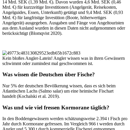
14 Mrd. SEK (1,39 Mrd. €). Davon wurden 4,6 Mrd. SEK (0,46
Mrd. €) für kurzzeitige Investitionen (Angelgerät, Reisekosten,
Angelguides, Essen, Unterkunft) getätigt und 9,4 Mrd. SEK (0,93
Mrd. €) für langfristige Investition (Boote, höherwertiges
Angelgerät) ausgegeben. Ausgaben und Fänge von Angeltouristen
aus dem Ausland wurden in diesen Daten nicht aufgenommen oder
berücksichtigt (Blomqvist 2020).
Kein bloßes Angler-Latein! Angler wissen was in ihren Gewässern
schwimmt oder zumindest mal geschwommen ist.
Was wissen die Deutschen über Fische?
Nur 5% der deutschen Bevölkerung wissen, dass es sich beim
Atlantischen Lachs (Salmo salar) um eine heimische Fischart
handelt (Kochalski et al. 2019).
Was und wie viel fressen Kormorane täglich?
In den Boddengewässern werden schätzungsweise 2.394 t Fisch pro
Jahr durch Kormorane gefressen. Im Vergleich 966 t werden durch
Angler und 5.300 t durch kommerzielle Fischerei entnommen.