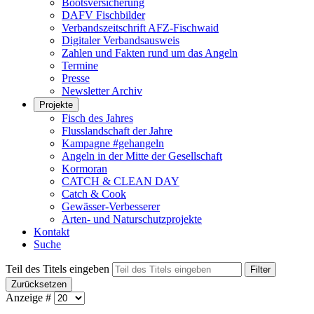
Bootsversicherung
DAFV Fischbilder
Verbandszeitschrift AFZ-Fischwaid
Digitaler Verbandsausweis
Zahlen und Fakten rund um das Angeln
Termine
Presse
Newsletter Archiv
Projekte
Fisch des Jahres
Flusslandschaft der Jahre
Kampagne #gehangeln
Angeln in der Mitte der Gesellschaft
Kormoran
CATCH & CLEAN DAY
Catch & Cook
Gewässer-Verbesserer
Arten- und Naturschutzprojekte
Kontakt
Suche
Teil des Titels eingeben
Filter
Zurücksetzen
Anzeige #