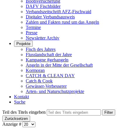
Bootsversicherung
DAFV Fischbilder
Verbandszeitschrift AFZ-Fischwaid
Digitaler Verbandsausweis
Zahlen und Fakten rund um das Angeln
Termine
Presse
Newsletter Archiv
Projekte
Fisch des Jahres
Flusslandschaft der Jahre
Kampagne #gehangeln
Angeln in der Mitte der Gesellschaft
Kormoran
CATCH & CLEAN DAY
Catch & Cook
Gewässer-Verbesserer
Arten- und Naturschutzprojekte
Kontakt
Suche
Teil des Titels eingeben
Filter
Zurücksetzen
Anzeige #