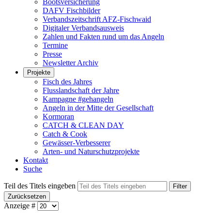
Bootsversicherung
DAFV Fischbilder
Verbandszeitschrift AFZ-Fischwaid
Digitaler Verbandsausweis
Zahlen und Fakten rund um das Angeln
Termine
Presse
Newsletter Archiv
Projekte
Fisch des Jahres
Flusslandschaft der Jahre
Kampagne #gehangeln
Angeln in der Mitte der Gesellschaft
Kormoran
CATCH & CLEAN DAY
Catch & Cook
Gewässer-Verbesserer
Arten- und Naturschutzprojekte
Kontakt
Suche
Teil des Titels eingeben
Filter
Zurücksetzen
Anzeige #