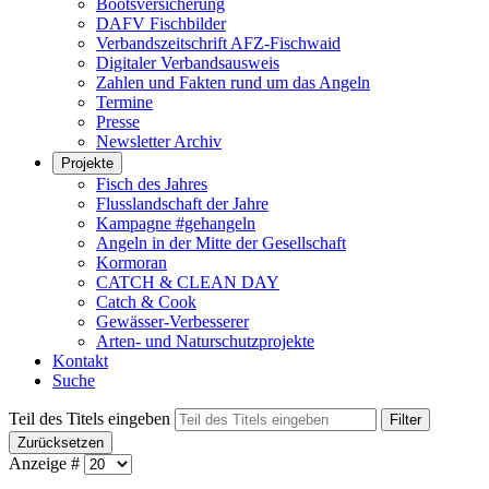
Bootsversicherung
DAFV Fischbilder
Verbandszeitschrift AFZ-Fischwaid
Digitaler Verbandsausweis
Zahlen und Fakten rund um das Angeln
Termine
Presse
Newsletter Archiv
Projekte
Fisch des Jahres
Flusslandschaft der Jahre
Kampagne #gehangeln
Angeln in der Mitte der Gesellschaft
Kormoran
CATCH & CLEAN DAY
Catch & Cook
Gewässer-Verbesserer
Arten- und Naturschutzprojekte
Kontakt
Suche
Teil des Titels eingeben
Filter
Zurücksetzen
Anzeige #