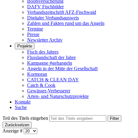
Bootsversicherung
DAFV Fischbilder
Verbandszeitschrift AFZ-Fischwaid
Digitaler Verbandsausweis
Zahlen und Fakten rund um das Angeln
Termine
Presse
Newsletter Archiv
Projekte
Fisch des Jahres
Flusslandschaft der Jahre
Kampagne #gehangeln
Angeln in der Mitte der Gesellschaft
Kormoran
CATCH & CLEAN DAY
Catch & Cook
Gewässer-Verbesserer
Arten- und Naturschutzprojekte
Kontakt
Suche
Teil des Titels eingeben
Filter
Zurücksetzen
Anzeige #