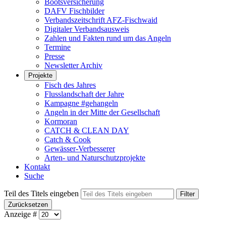
Bootsversicherung
DAFV Fischbilder
Verbandszeitschrift AFZ-Fischwaid
Digitaler Verbandsausweis
Zahlen und Fakten rund um das Angeln
Termine
Presse
Newsletter Archiv
Projekte
Fisch des Jahres
Flusslandschaft der Jahre
Kampagne #gehangeln
Angeln in der Mitte der Gesellschaft
Kormoran
CATCH & CLEAN DAY
Catch & Cook
Gewässer-Verbesserer
Arten- und Naturschutzprojekte
Kontakt
Suche
Teil des Titels eingeben
Filter
Zurücksetzen
Anzeige #