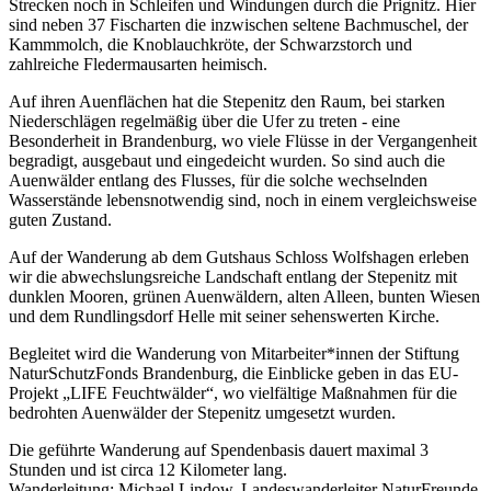
Strecken noch in Schleifen und Windungen durch die Prignitz. Hier
sind neben 37 Fischarten die inzwischen seltene Bachmuschel, der
Kammmolch, die Knoblauchkröte, der Schwarzstorch und
zahlreiche Fledermausarten heimisch.
Auf ihren Auenflächen hat die Stepenitz den Raum, bei starken
Niederschlägen regelmäßig über die Ufer zu treten - eine
Besonderheit in Brandenburg, wo viele Flüsse in der Vergangenheit
begradigt, ausgebaut und eingedeicht wurden. So sind auch die
Auenwälder entlang des Flusses, für die solche wechselnden
Wasserstände lebensnotwendig sind, noch in einem vergleichsweise
guten Zustand.
Auf der Wanderung ab dem Gutshaus Schloss Wolfshagen erleben
wir die abwechslungsreiche Landschaft entlang der Stepenitz mit
dunklen Mooren, grünen Auenwäldern, alten Alleen, bunten Wiesen
und dem Rundlingsdorf Helle mit seiner sehenswerten Kirche.
Begleitet wird die Wanderung von Mitarbeiter*innen der Stiftung
NaturSchutzFonds Brandenburg, die Einblicke geben in das EU-
Projekt „LIFE Feuchtwälder“, wo vielfältige Maßnahmen für die
bedrohten Auenwälder der Stepenitz umgesetzt wurden.
Die geführte Wanderung auf Spendenbasis dauert maximal 3
Stunden und ist circa 12 Kilometer lang.
Wanderleitung: Michael Lindow, Landeswanderleiter NaturFreunde