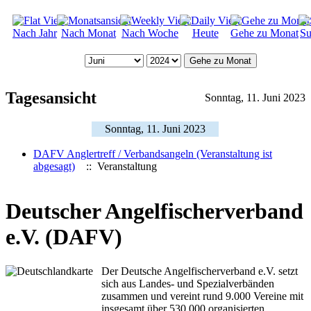
Nach Jahr
Nach Monat
Nach Woche
Heute
Gehe zu Monat
Su
Gehe zu Monat
Tagesansicht
Sonntag, 11. Juni 2023
Sonntag, 11. Juni 2023
DAFV Anglertreff / Verbandsangeln (Veranstaltung ist
abgesagt)
:: Veranstaltung
Deutscher Angelfischerverband
e.V. (DAFV)
Der Deutsche Angelfischerverband e.V. setzt
sich aus Landes- und Spezialverbänden
zusammen und vereint rund 9.000 Vereine mit
insgesamt über 530.000 organisierten