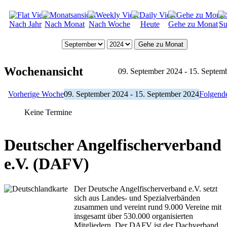
Nach Jahr
Nach Monat
Nach Woche
Heute
Gehe zu Monat
Su
Gehe zu Monat
Wochenansicht
09. September 2024 - 15. Septem
Vorherige Woche
09. September 2024 - 15. September 2024
Folgend
Keine Termine
Deutscher Angelfischerverband
e.V. (DAFV)
Der Deutsche Angelfischerverband e.V. setzt
sich aus Landes- und Spezialverbänden
zusammen und vereint rund 9.000 Vereine mit
insgesamt über 530.000 organisierten
Mitgliedern. Der DAFV ist der Dachverband