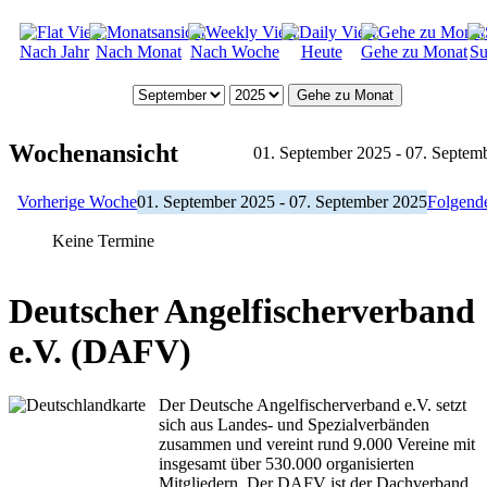
Nach Jahr
Nach Monat
Nach Woche
Heute
Gehe zu Monat
Su
Gehe zu Monat
Wochenansicht
01. September 2025 - 07. Septem
Vorherige Woche
01. September 2025 - 07. September 2025
Folgend
Keine Termine
Deutscher Angelfischerverband
e.V. (DAFV)
Der Deutsche Angelfischerverband e.V. setzt
sich aus Landes- und Spezialverbänden
zusammen und vereint rund 9.000 Vereine mit
insgesamt über 530.000 organisierten
Mitgliedern. Der DAFV ist der Dachverband