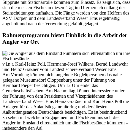
Stipprute mit Stationärrolle kommen zum Einsatz. Es zeigt sich, dass
sich die meisten Fische an diesem Tag im Uferbereich entlang der
Steinschüttungen aufhalten. Die Fänge werden von den Helfern des
ASV Dörpen und dem Landesverband Weser-Ems regelmäßig
abgeholt und nach der Verwertung gekühlt gelagert.
Rahmenprogramm bietet Einblick in die Arbeit der
Angler vor Ort
v.l.n.r. Karl-Heinz Poll, Herrmann-Josef Wilkens, Bernd Landwehr
und Heinz Gräßner vom Landesfischereiverband Weser-Ems
Am Vormittag können nicht angelnde Begleitpersonen das nahe
gelegene Museumsdorf Cloppenburg unter der Führung von
Bernhard Pieper besichtigen. Um 12 Uhr endet das
Gemeinschaftsfischen. Am Nachmittag können interessierte unter
der Führung von dem Präsidenten und Vizepräsidenten des
Landesverband Weser-Ems Heinz Gräßner und Karl-Heinz Poll die
Anlagen für das Aalaufstiegsmonitoring und der ältesten
Aalbrutfangstation Deutschlands besichtigen. Es ist beeindruckend
zu sehen mit welchem Engagement und Fachkenntnis sich die
Angler im Emsland ehrenamtlich um die Fischbestände kümmern –
insbesondere den Aal.