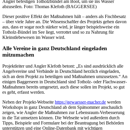
Angler befestigen Totholzbündel am Boot, um sie ins Wasser
abzuseilen. Foto: Thomas Klefoth (BAGGERSEE)
Dieser positive Effekt der Maßnahmen hält – anders als Fischbesatz
– über viele Jahre an. Die Wissenschaftler des Projekts gehen davon
aus, dass er sogar noch stärker wird, je länger beispielsweise ein
Totholz-Bündel im See liegt, verrottet und so zu Nahrung für
Kleinstlebewesen im Wasser wird.
Alle Vereine in ganz Deutschland eingeladen
mitzumachen
Projektleiter und Angler Klefoth betont: „Es sind ausdrücklich alle
Angelvereine und Verbände in Deutschland herzlich eingeladen,
sich an dem Projekt zu beteiligen und Maßnahmen umzusetzen.“ An
einigen Baggerseen in Deutschland sind Totholz- oder Flachwasser-
Maßnahmen bereits umgesetzt, auch diese sollen im Projekt, so gut
es geht, erfasst werden.
Neben der Projekt-Webseite
https://gewaesser-macher.de
werden
Workshops in ganz Deutschland ab dem Spätsommer anschaulich
zeigen, wie Angler die Maßnahmen zur Lebensraum-Verbesserung
in die Tat umsetzen können. Die Webseite wird außerdem durch
Tipps, Beispiele und Formulare bei der Beantragung bei Behörden
unterstützen und eine Online-Datenbank mit wichtigen