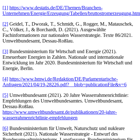
[1]
https://www.destatis.de/DE/Themen/Branchen-
Unternehmen/Energie/Erzeugung/Tabellen/bruttostromerzeugung.htm
[2]
Geidel, T., Dworak, T., Schmidt, G., Rogger, M., Matauschek,
C., Völker, J., & Borchardt, D. (2021). Ausgewählte
Fachinformationen zur nationalen Wasserstrategie. Texte 86/2021.
Umweltbundesamt, Dessau-Roßlau.
[3]
Bundesministerium für Wirtschaft und Energie (2021).
Erneuerbare Energien in Zahlen. Nationale und internationale
Entwicklung im Jahr 2020. Bundesministerium für Wirtschaft und
Energie, Berlin.
[4]
https://www.bmwi.de/Redaktion/DE/Parlamentarische-
Anfragen/2021/04/19-28226.pdf?__blob=publicationFile&v=6
[5]
Umweltbundesamt (2021). 20 Jahre Wasserrahmenrichtlinie:
Empfehlungen des Umweltbundesamtes. Umweltbundesamt,
Dessau-Roßlau.
https://www.umweltbundesamt.de/publikationen/20-jahre-
wasserrahmenrichtlinie-empfehlungen
[6]
Bundesministerium für Umwelt, Naturschutz und nukleare
Sicherheit (2021). Nationale Wasserstrategie - Entwurf des
Bundesumweltministeriums. Langfassung. Bundesministerium für