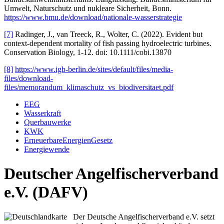
Umwelt, Naturschutz und nukleare Sicherheit, Bonn.
https://www.bmu.de/download/nationale-wasserstrategie
[7]
Radinger, J., van Treeck, R., Wolter, C. (2022). Evident but
context-dependent mortality of fish passing hydroelectric turbines.
Conservation Biology, 1-12. doi: 10.1111/cobi.13870
[8]
https://www.igb-berlin.de/sites/default/files/media-
files/download-
files/memorandum_klimaschutz_vs_biodiversitaet.pdf
EEG
Wasserkraft
Querbauwerke
KWK
ErneuerbareEnergienGesetz
Energiewende
Deutscher Angelfischerverband
e.V. (DAFV)
Der Deutsche Angelfischerverband e.V. setzt