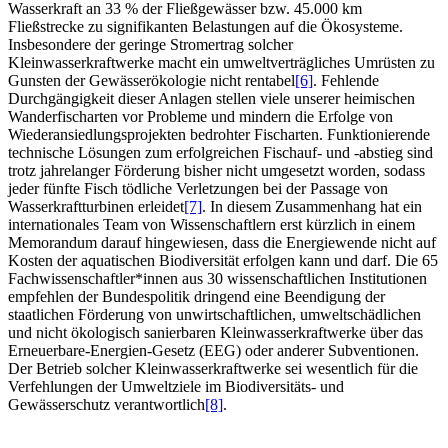
Wasserkraft an 33 % der Fließgewässer bzw. 45.000 km
Fließstrecke zu signifikanten Belastungen auf die Ökosysteme.
Insbesondere der geringe Stromertrag solcher
Kleinwasserkraftwerke macht ein umweltverträgliches Umrüsten zu
Gunsten der Gewässerökologie nicht rentabel
[6]
. Fehlende
Durchgängigkeit dieser Anlagen stellen viele unserer heimischen
Wanderfischarten vor Probleme und mindern die Erfolge von
Wiederansiedlungsprojekten bedrohter Fischarten. Funktionierende
technische Lösungen zum erfolgreichen Fischauf- und -abstieg sind
trotz jahrelanger Förderung bisher nicht umgesetzt worden, sodass
jeder fünfte Fisch tödliche Verletzungen bei der Passage von
Wasserkraftturbinen erleidet
[7]
. In diesem Zusammenhang hat ein
internationales Team von Wissenschaftlern erst kürzlich in einem
Memorandum darauf hingewiesen, dass die Energiewende nicht auf
Kosten der aquatischen Biodiversität erfolgen kann und darf. Die 65
Fachwissenschaftler*innen aus 30 wissenschaftlichen Institutionen
empfehlen der Bundespolitik dringend eine Beendigung der
staatlichen Förderung von unwirtschaftlichen, umweltschädlichen
und nicht ökologisch sanierbaren Kleinwasserkraftwerke über das
Erneuerbare-Energien-Gesetz (EEG) oder anderer Subventionen.
Der Betrieb solcher Kleinwasserkraftwerke sei wesentlich für die
Verfehlungen der Umweltziele im Biodiversitäts- und
Gewässerschutz verantwortlich
[8]
.