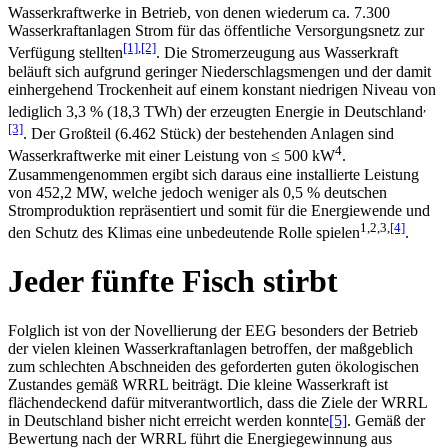
Wasserkraftwerke in Betrieb, von denen wiederum ca. 7.300
Wasserkraftanlagen Strom für das öffentliche Versorgungsnetz zur
[1]
,
[2]
Verfügung stellten
. Die Stromerzeugung aus Wasserkraft
beläuft sich aufgrund geringer Niederschlagsmengen und der damit
einhergehend Trockenheit auf einem konstant niedrigen Niveau von
,
lediglich 3,3 % (18,3 TWh) der erzeugten Energie in Deutschland
[3]
. Der Großteil (6.462 Stück) der bestehenden Anlagen sind
4
Wasserkraftwerke mit einer Leistung von ≤ 500 kW
.
Zusammengenommen ergibt sich daraus eine installierte Leistung
von 452,2 MW, welche jedoch weniger als 0,5 % deutschen
Stromproduktion repräsentiert und somit für die Energiewende und
1,2,3,
[4]
den Schutz des Klimas eine unbedeutende Rolle spielen
.
Jeder fünfte Fisch stirbt
Folglich ist von der Novellierung der EEG besonders der Betrieb
der vielen kleinen Wasserkraftanlagen betroffen, der maßgeblich
zum schlechten Abschneiden des geforderten guten ökologischen
Zustandes gemäß WRRL beiträgt. Die kleine Wasserkraft ist
flächendeckend dafür mitverantwortlich, dass die Ziele der WRRL
in Deutschland bisher nicht erreicht werden konnte
[5]
. Gemäß der
Bewertung nach der WRRL führt die Energiegewinnung aus