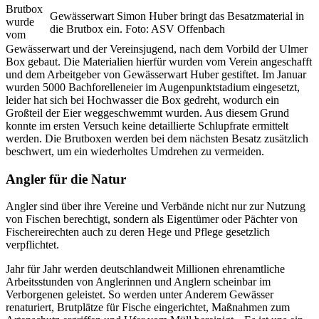
Brutbox
Gewässerwart Simon Huber bringt das Besatzmaterial in
wurde
die Brutbox ein. Foto: ASV Offenbach
vom
Gewässerwart und der Vereinsjugend, nach dem Vorbild der Ulmer
Box gebaut. Die Materialien hierfür wurden vom Verein angeschafft
und dem Arbeitgeber von Gewässerwart Huber gestiftet. Im Januar
wurden 5000 Bachforelleneier im Augenpunktstadium eingesetzt,
leider hat sich bei Hochwasser die Box gedreht, wodurch ein
Großteil der Eier weggeschwemmt wurden. Aus diesem Grund
konnte im ersten Versuch keine detaillierte Schlupfrate ermittelt
werden. Die Brutboxen werden bei dem nächsten Besatz zusätzlich
beschwert, um ein wiederholtes Umdrehen zu vermeiden.
Angler für die Natur
Angler sind über ihre Vereine und Verbände nicht nur zur Nutzung
von Fischen berechtigt, sondern als Eigentümer oder Pächter von
Fischereirechten auch zu deren Hege und Pflege gesetzlich
verpflichtet.
Jahr für Jahr werden deutschlandweit Millionen ehrenamtliche
Arbeitsstunden von Anglerinnen und Anglern scheinbar im
Verborgenen geleistet. So werden unter Anderem Gewässer
renaturiert, Brutplätze für Fische eingerichtet, Maßnahmen zum