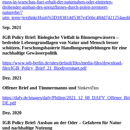
muss-in-warschau-fuer-erhalt-der-naturnahen-oder-eintreten-
drohender-ausbau-des-grenzflusses-durch-polen-zerstoert-
naturerbe/?
utm_term=textlinkcHash%3D18381dd5387e456bc48dd7421254aed
Sep. 2021
IGB Policy Brief: Biologische Vielfalt in Binnengewässern –
bedrohte Lebensgrundlagen von Natur und Mensch besser
schützen. Forschungsbasierte Handlungsempfehlungen für eine
nachhaltige Gewässerpolitik
https://www.igb-berlin.de/sites/default/files/media-files/download-
files/IGB_Policy_Brief_21_Biodiversitaet.pdf
Dez. 2021
Offener Brief and Timmermanns und
Sinkevičius
https://dafv.de/images/dafv/Philipp/2021_12_08_DAFV_Offener_Br
DE.pdf
Dez. 2020
IGB Policy Brief: Ausbau an der Oder – Gefahren für Natur
und nachhaltige Nutzung