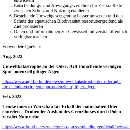
entwickeln
Entscheidungs- und Abwägungsverfahren für Zielkonflikte
zwischen Schutz und Nutzung etablieren
Bestehende Umweltgesetzgebung besser umsetzen und den
Schutz der aquatischen Biodiversität ressortübergreifend als
Ziel priorisieren
Daten und Informationen zur Gewässerbiodiversität öffentlich
verfügbar machen
Verwendete Quellen:
Aug. 2022
Umweltkatastrophe an der Oder: IGB-Forschende verfolgen
Spur potenziell giftiger Algen
https://www.igb-berlin.de/news/umweltkatastrophe-der-oder-igb-
forschende-verfolgen-spur-potenziell-giftiger-algen
Feb. 2022
Lemke muss in Warschau für Erhalt der naturnahen Oder
eintreten – Drohender Ausbau des Grenzflusses durch Polen
zerstört Naturerbe
https://www.bund.net/service/presse/pressemitteilungen/detail/news/l