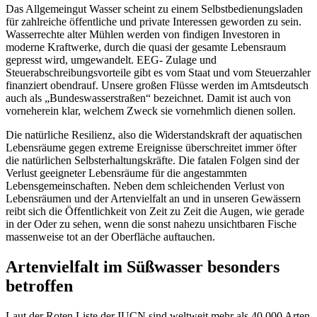
Das Allgemeingut Wasser scheint zu einem Selbstbedienungsladen
für zahlreiche öffentliche und private Interessen geworden zu sein.
Wasserrechte alter Mühlen werden von findigen Investoren in
moderne Kraftwerke, durch die quasi der gesamte Lebensraum
gepresst wird, umgewandelt. EEG- Zulage und
Steuerabschreibungsvorteile gibt es vom Staat und vom Steuerzahler
finanziert obendrauf. Unsere großen Flüsse werden im Amtsdeutsch
auch als „Bundeswasserstraßen“ bezeichnet. Damit ist auch von
vorneherein klar, welchem Zweck sie vornehmlich dienen sollen.
Die natürliche Resilienz, also die Widerstandskraft der aquatischen
Lebensräume gegen extreme Ereignisse überschreitet immer öfter
die natürlichen Selbsterhaltungskräfte. Die fatalen Folgen sind der
Verlust geeigneter Lebensräume für die angestammten
Lebensgemeinschaften. Neben dem schleichenden Verlust von
Lebensräumen und der Artenvielfalt an und in unseren Gewässern
reibt sich die Öffentlichkeit von Zeit zu Zeit die Augen, wie gerade
in der Oder zu sehen, wenn die sonst nahezu unsichtbaren Fische
massenweise tot an der Oberfläche auftauchen.
Artenvielfalt im Süßwasser besonders
betroffen
Laut der Roten Liste der IUCN sind weltweit mehr als 40.000 Arten