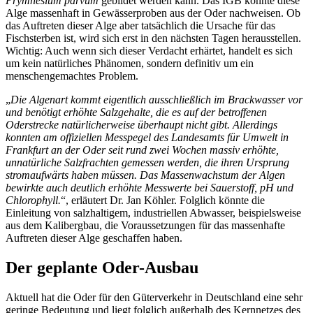
Prymnesium parvum
gebildet werden kann. Das IGB konnte diese
Alge massenhaft in Gewässerproben aus der Oder nachweisen. Ob
das Auftreten dieser Alge aber tatsächlich die Ursache für das
Fischsterben ist, wird sich erst in den nächsten Tagen herausstellen.
Wichtig: Auch wenn sich dieser Verdacht erhärtet, handelt es sich
um kein natürliches Phänomen, sondern definitiv um ein
menschengemachtes Problem.
„
Die Algenart kommt eigentlich ausschließlich im Brackwasser vor
und benötigt erhöhte Salzgehalte, die es auf der betroffenen
Oderstrecke natürlicherweise überhaupt nicht gibt. Allerdings
konnten am offiziellen Messpegel des Landesamts für Umwelt in
Frankfurt an der Oder seit rund zwei Wochen massiv erhöhte,
unnatürliche Salzfrachten gemessen werden, die ihren Ursprung
stromaufwärts haben müssen. Das Massenwachstum der Algen
bewirkte auch deutlich erhöhte Messwerte bei Sauerstoff, pH und
Chlorophyll.
“, erläutert Dr. Jan Köhler. Folglich könnte die
Einleitung von salzhaltigem, industriellen Abwasser, beispielsweise
aus dem Kalibergbau, die Voraussetzungen für das massenhafte
Auftreten dieser Alge geschaffen haben.
Der geplante Oder-Ausbau
Aktuell hat die Oder für den Güterverkehr in Deutschland eine sehr
geringe Bedeutung und liegt folglich außerhalb des Kernnetzes des