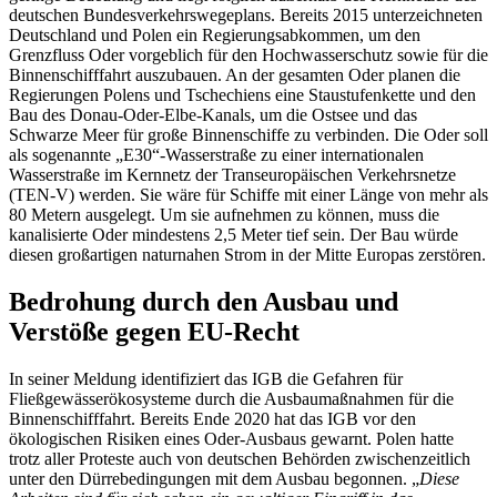
deutschen Bundesverkehrswegeplans. Bereits 2015 unterzeichneten
Deutschland und Polen ein Regierungsabkommen, um den
Grenzfluss Oder vorgeblich für den Hochwasserschutz sowie für die
Binnenschifffahrt auszubauen. An der gesamten Oder planen die
Regierungen Polens und Tschechiens eine Staustufenkette und den
Bau des Donau-Oder-Elbe-Kanals, um die Ostsee und das
Schwarze Meer für große Binnenschiffe zu verbinden. Die Oder soll
als sogenannte „E30“-Wasserstraße zu einer internationalen
Wasserstraße im Kernnetz der Transeuropäischen Verkehrsnetze
(TEN-V) werden. Sie wäre für Schiffe mit einer Länge von mehr als
80 Metern ausgelegt. Um sie aufnehmen zu können, muss die
kanalisierte Oder mindestens 2,5 Meter tief sein. Der Bau würde
diesen großartigen naturnahen Strom in der Mitte Europas zerstören.
Bedrohung durch den Ausbau und
Verstöße gegen EU-Recht
In seiner Meldung identifiziert das IGB die Gefahren für
Fließgewässerökosysteme durch die Ausbaumaßnahmen für die
Binnenschifffahrt. Bereits Ende 2020 hat das IGB vor den
ökologischen Risiken eines Oder-Ausbaus gewarnt. Polen hatte
trotz aller Proteste auch von deutschen Behörden zwischenzeitlich
unter den Dürrebedingungen mit dem Ausbau begonnen. „
Diese