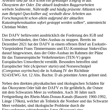
Arbeiten sind für sich schon ein gewaltiger Eingriff in das
Ökosystem der Oder. Die aktuell laufenden Baggerarbeiten
wirbeln Sedimente, Nährstoffe und häufig präsente Altlasten wie
zum Beispiel Quecksilber auf, weshalb diese Arbeiten aus
Forschungssicht schon allein aufgrund der aktuellen
Katastrophensituation sofort gestoppt werden sollten
“, unterstreicht
Christian Wolter.
Der DAFV befürwortet ausdrücklich die Forderung des IGB und
Umweltverbänden, den Oder-Ausbau zu stoppen. Bereits im
Dezember 2021 hat der DAFV in einem offenen Brief an Exekutiv-
Vizepräsident Frans Timmermanns und EU-Kommissar Sinkevičius
darauf hingewiesen, dass der Oder-Ausbau im Rahmen der Pläne
für das Transeuropäische Verkehrsnetzes (TEN-V) gegen
Europäisches Umweltrecht verstößt. Besonders betroffen sind
Europäischer Stör (
Acipenser sturio
) und Norseeschnäpel
(
Coregonus oxyrinchus
) die in Anhang IV der Richtlinie
92/43/EWG Art. 12 Abs. Buchst. D als prioritäre Arten gelistet sind.
Neben den direkten physikalischen und ökologischen Schäden für
das Ökosystem Oder hält der DAFV es für gefährlich, die Ostsee
mit dem Schwarzen Meer zu verbinden. Auch 30 Jahre nach
Fertigstellung des Rhein-Main-Donau-Kanals (Bauzeit: 1960-1992,
Länge 170km), welcher als Teilstück die Nordsee und das Schwarze
Meer verbindet, sind ökologische Probleme durch die
Einwanderung gebietsfremder Arten (Neozoen) eine