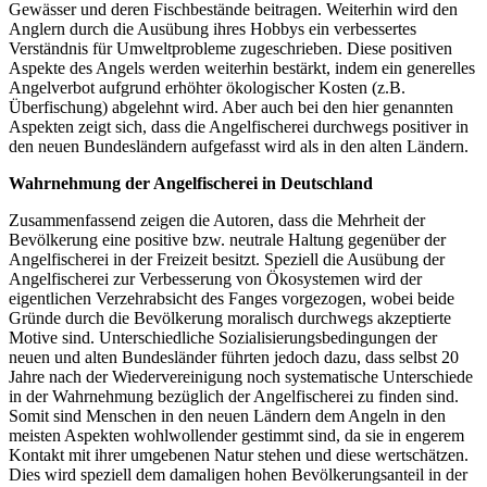
Gewässer und deren Fischbestände beitragen. Weiterhin wird den
Anglern durch die Ausübung ihres Hobbys ein verbessertes
Verständnis für Umweltprobleme zugeschrieben. Diese positiven
Aspekte des Angels werden weiterhin bestärkt, indem ein generelles
Angelverbot aufgrund erhöhter ökologischer Kosten (z.B.
Überfischung) abgelehnt wird. Aber auch bei den hier genannten
Aspekten zeigt sich, dass die Angelfischerei durchwegs positiver in
den neuen Bundesländern aufgefasst wird als in den alten Ländern.
Wahrnehmung der Angelfischerei in Deutschland
Zusammenfassend zeigen die Autoren, dass die Mehrheit der
Bevölkerung eine positive bzw. neutrale Haltung gegenüber der
Angelfischerei in der Freizeit besitzt. Speziell die Ausübung der
Angelfischerei zur Verbesserung von Ökosystemen wird der
eigentlichen Verzehrabsicht des Fanges vorgezogen, wobei beide
Gründe durch die Bevölkerung moralisch durchwegs akzeptierte
Motive sind. Unterschiedliche Sozialisierungsbedingungen der
neuen und alten Bundesländer führten jedoch dazu, dass selbst 20
Jahre nach der Wiedervereinigung noch systematische Unterschiede
in der Wahrnehmung bezüglich der Angelfischerei zu finden sind.
Somit sind Menschen in den neuen Ländern dem Angeln in den
meisten Aspekten wohlwollender gestimmt sind, da sie in engerem
Kontakt mit ihrer umgebenen Natur stehen und diese wertschätzen.
Dies wird speziell dem damaligen hohen Bevölkerungsanteil in der