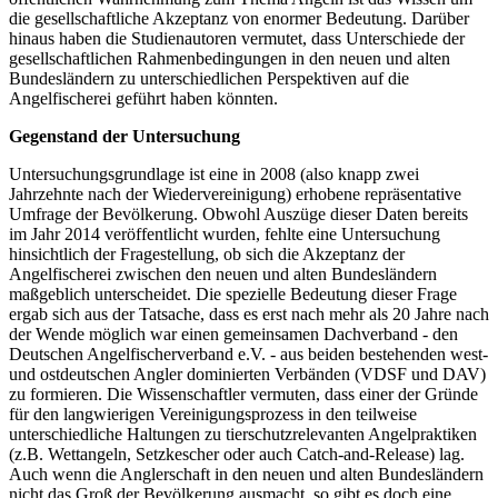
die gesellschaftliche Akzeptanz von enormer Bedeutung. Darüber
hinaus haben die Studienautoren vermutet, dass Unterschiede der
gesellschaftlichen Rahmenbedingungen in den neuen und alten
Bundesländern zu unterschiedlichen Perspektiven auf die
Angelfischerei geführt haben könnten.
Gegenstand der Untersuchung
Untersuchungsgrundlage ist eine in 2008 (also knapp zwei
Jahrzehnte nach der Wiedervereinigung) erhobene repräsentative
Umfrage der Bevölkerung. Obwohl Auszüge dieser Daten bereits
im Jahr 2014 veröffentlicht wurden, fehlte eine Untersuchung
hinsichtlich der Fragestellung, ob sich die Akzeptanz der
Angelfischerei zwischen den neuen und alten Bundesländern
maßgeblich unterscheidet. Die spezielle Bedeutung dieser Frage
ergab sich aus der Tatsache, dass es erst nach mehr als 20 Jahre nach
der Wende möglich war einen gemeinsamen Dachverband - den
Deutschen Angelfischerverband e.V. - aus beiden bestehenden west-
und ostdeutschen Angler dominierten Verbänden (VDSF und DAV)
zu formieren. Die Wissenschaftler vermuten, dass einer der Gründe
für den langwierigen Vereinigungsprozess in den teilweise
unterschiedliche Haltungen zu tierschutzrelevanten Angelpraktiken
(z.B. Wettangeln, Setzkescher oder auch Catch-and-Release) lag.
Auch wenn die Anglerschaft in den neuen und alten Bundesländern
nicht das Groß der Bevölkerung ausmacht, so gibt es doch eine