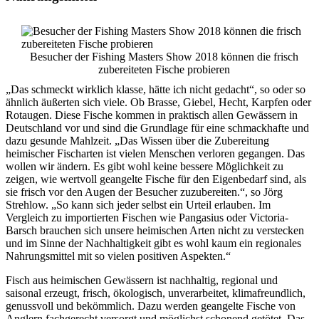
Besucher der Fishing Masters Show 2018 können die frisch
zubereiteten Fische probieren
„Das schmeckt wirklich klasse, hätte ich nicht gedacht“, so oder so
ähnlich äußerten sich viele. Ob Brasse, Giebel, Hecht, Karpfen oder
Rotaugen. Diese Fische kommen in praktisch allen Gewässern in
Deutschland vor und sind die Grundlage für eine schmackhafte und
dazu gesunde Mahlzeit. „Das Wissen über die Zubereitung
heimischer Fischarten ist vielen Menschen verloren gegangen. Das
wollen wir ändern. Es gibt wohl keine bessere Möglichkeit zu
zeigen, wie wertvoll geangelte Fische für den Eigenbedarf sind, als
sie frisch vor den Augen der Besucher zuzubereiten.“, so Jörg
Strehlow. „So kann sich jeder selbst ein Urteil erlauben. Im
Vergleich zu importierten Fischen wie Pangasius oder Victoria-
Barsch brauchen sich unsere heimischen Arten nicht zu verstecken
und im Sinne der Nachhaltigkeit gibt es wohl kaum ein regionales
Nahrungsmittel mit so vielen positiven Aspekten.“
Fisch aus heimischen Gewässern ist nachhaltig, regional und
saisonal erzeugt, frisch, ökologisch, unverarbeitet, klimafreundlich,
genussvoll und bekömmlich. Dazu werden geangelte Fische von
Anglern fachgerecht versorgt und möglichst schonend getötet. Das