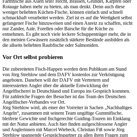
Farmfische aus Asien sein! Hecht, Brassen, Grundel, Karpfen oder
Rotauge haben mehr zu bieten, als man denkt. Denn auch diese
weniger beliebten Küchen-Fische, können einfach und schnell
schmackhaft verarbeitet werden. Ziel ist es auf die Wertigkeit selbst
gefangener Fische hinzuweisen und einen Anreiz zu schaffen, nicht
nur Zander, Aale, Forellen oder Barsche für die Küche zu
entnehmen. Es gibt noch viele leckere Schuppenträger mehr, die in
den meisten Gewässern zusätzlich stärkere Bestände ausbilden als
die allseits beliebten Raubfische oder Salmoniden.
Vor Ort selbst probieren
Die zubereiteten Fisch-Happen werden dem Publikum am Stand
von Jörg Strehlow und dem DAFV kostenlos zur Verköstigung
angeboten. Daneben will der DAFV mit Vertretern und
interessierten Angler über die aktuelle Entwicklung der
Angelfischerei in Deutschland und Europa ins Gespräch kommen.
Für zahlreiche Fragen der Besucher ist das Team des Deutschen
Angelfischer-Verbandes vor Ort.
Jörg Strehlow wird, als einer der Vorreiter in Sachen „Nachhaltiges
Angeln“, zusammen mit seinem Team ungiftige Gummifische,
bleifreie Gewichte und fischgerechte Guiding-Touren im Einklang
mit der Natur anbieten. Auch hier finden aufgeschlossene Angler
und Anglerinnen mit Marcel Wiebeck, Christian Fiß sowie Jörg
Strehlow spannende Gesprächspartner zu allen ihren Fragen zum