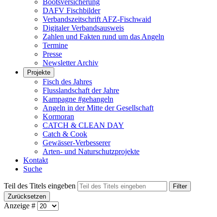
Bootsversicherung
DAFV Fischbilder
Verbandszeitschrift AFZ-Fischwaid
Digitaler Verbandsausweis
Zahlen und Fakten rund um das Angeln
Termine
Presse
Newsletter Archiv
Projekte
Fisch des Jahres
Flusslandschaft der Jahre
Kampagne #gehangeln
Angeln in der Mitte der Gesellschaft
Kormoran
CATCH & CLEAN DAY
Catch & Cook
Gewässer-Verbesserer
Arten- und Naturschutzprojekte
Kontakt
Suche
Teil des Titels eingeben
Filter
Zurücksetzen
Anzeige #