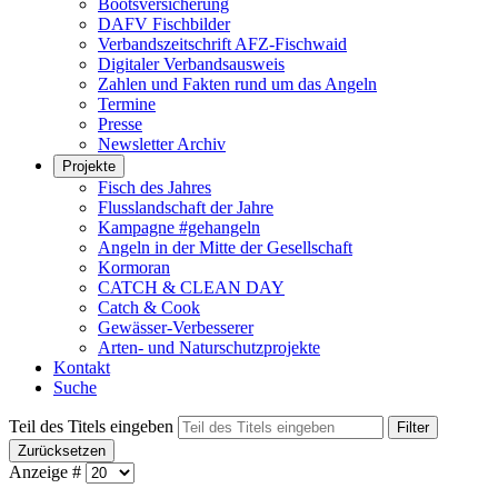
Bootsversicherung
DAFV Fischbilder
Verbandszeitschrift AFZ-Fischwaid
Digitaler Verbandsausweis
Zahlen und Fakten rund um das Angeln
Termine
Presse
Newsletter Archiv
Projekte
Fisch des Jahres
Flusslandschaft der Jahre
Kampagne #gehangeln
Angeln in der Mitte der Gesellschaft
Kormoran
CATCH & CLEAN DAY
Catch & Cook
Gewässer-Verbesserer
Arten- und Naturschutzprojekte
Kontakt
Suche
Teil des Titels eingeben
Filter
Zurücksetzen
Anzeige #