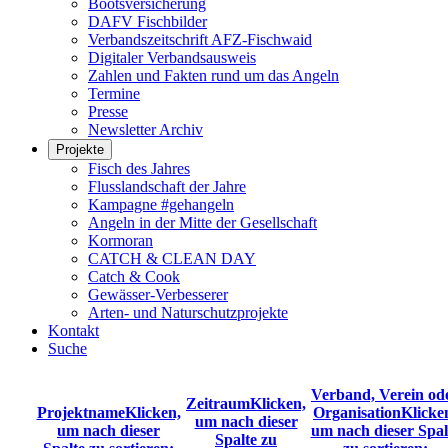
Bootsversicherung
DAFV Fischbilder
Verbandszeitschrift AFZ-Fischwaid
Digitaler Verbandsausweis
Zahlen und Fakten rund um das Angeln
Termine
Presse
Newsletter Archiv
Projekte
Fisch des Jahres
Flusslandschaft der Jahre
Kampagne #gehangeln
Angeln in der Mitte der Gesellschaft
Kormoran
CATCH & CLEAN DAY
Catch & Cook
Gewässer-Verbesserer
Arten- und Naturschutzprojekte
Kontakt
Suche
Verband, Verein od
Zeitraum
Klicken,
Projektname
Klicken,
Organisation
Klicke
um nach dieser
um nach dieser
um nach dieser Spal
Spalte zu