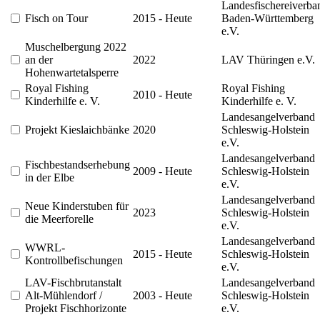
Landesfischereiverba
Fisch on Tour
2015 - Heute
Baden-Württemberg
e.V.
Muschelbergung 2022
an der
2022
LAV Thüringen e.V.
Hohenwartetalsperre
Royal Fishing
Royal Fishing
2010 - Heute
Kinderhilfe e. V.
Kinderhilfe e. V.
Landesangelverband
Projekt Kieslaichbänke
2020
Schleswig-Holstein
e.V.
Landesangelverband
Fischbestandserhebung
2009 - Heute
Schleswig-Holstein
in der Elbe
e.V.
Landesangelverband
Neue Kinderstuben für
2023
Schleswig-Holstein
die Meerforelle
e.V.
Landesangelverband
WWRL-
2015 - Heute
Schleswig-Holstein
Kontrollbefischungen
e.V.
LAV-Fischbrutanstalt
Landesangelverband
Alt-Mühlendorf /
2003 - Heute
Schleswig-Holstein
Projekt Fischhorizonte
e.V.