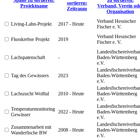
Spalte zu sortieren:
zu sortieren:
sortieren:
Projektname
Verband, Verein od
Zeitraum
Organisation
Verband Hessischer
Living-Lahn-Projekt
2017 - Heute
Fischer e. V.
Verband Hessischer
Flusskrebse Projekt
2019
Fischer e. V.
Landesfischereiverba
Lachspatenschaft
-
Baden-Württemberg
e.V.
Landesfischereiverba
Tag des Gewässers
2023
Baden-Württemberg
e.V.
Landesfischereiverba
Lachszucht Wolftal
2010 - Heute
Baden-Württemberg
e.V.
Landesfischereiverba
Temperaturmonitoring
2022 - Heute
Baden-Württemberg
Gewässer
e.V.
Landesfischereiverba
Zusammenarbeit mit
2008 - Heute
Baden-Württemberg
Wanderfische BW
e.V.