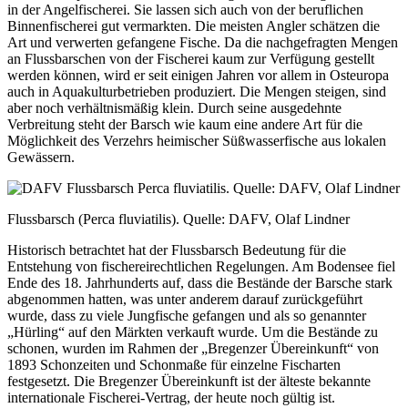
in der Angelfischerei. Sie lassen sich auch von der beruflichen
Binnenfischerei gut vermarkten. Die meisten Angler schätzen die
Art und verwerten gefangene Fische. Da die nachgefragten Mengen
an Flussbarschen von der Fischerei kaum zur Verfügung gestellt
werden können, wird er seit einigen Jahren vor allem in Osteuropa
auch in Aquakulturbetrieben produziert. Die Mengen steigen, sind
aber noch verhältnismäßig klein. Durch seine ausgedehnte
Verbreitung steht der Barsch wie kaum eine andere Art für die
Möglichkeit des Verzehrs heimischer Süßwasserfische aus lokalen
Gewässern.
Flussbarsch (Perca fluviatilis). Quelle: DAFV, Olaf Lindner
Historisch betrachtet hat der Flussbarsch Bedeutung für die
Entstehung von fischereirechtlichen Regelungen. Am Bodensee fiel
Ende des 18. Jahrhunderts auf, dass die Bestände der Barsche stark
abgenommen hatten, was unter anderem darauf zurückgeführt
wurde, dass zu viele Jungfische gefangen und als so genannter
„Hürling“ auf den Märkten verkauft wurde. Um die Bestände zu
schonen, wurden im Rahmen der „Bregenzer Übereinkunft“ von
1893 Schonzeiten und Schonmaße für einzelne Fischarten
festgesetzt. Die Bregenzer Übereinkunft ist der älteste bekannte
internationale Fischerei-Vertrag, der heute noch gültig ist.