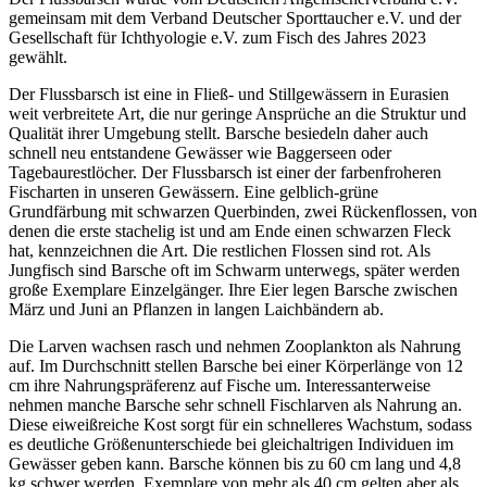
gemeinsam mit dem Verband Deutscher Sporttaucher e.V. und der
Gesellschaft für Ichthyologie e.V. zum Fisch des Jahres 2023
gewählt.
Der Flussbarsch ist eine in Fließ- und Stillgewässern in Eurasien
weit verbreitete Art, die nur geringe Ansprüche an die Struktur und
Qualität ihrer Umgebung stellt. Barsche besiedeln daher auch
schnell neu entstandene Gewässer wie Baggerseen oder
Tagebaurestlöcher. Der Flussbarsch ist einer der farbenfroheren
Fischarten in unseren Gewässern. Eine gelblich-grüne
Grundfärbung mit schwarzen Querbinden, zwei Rückenflossen, von
denen die erste stachelig ist und am Ende einen schwarzen Fleck
hat, kennzeichnen die Art. Die restlichen Flossen sind rot. Als
Jungfisch sind Barsche oft im Schwarm unterwegs, später werden
große Exemplare Einzelgänger. Ihre Eier legen Barsche zwischen
März und Juni an Pflanzen in langen Laichbändern ab.
Die Larven wachsen rasch und nehmen Zooplankton als Nahrung
auf. Im Durchschnitt stellen Barsche bei einer Körperlänge von 12
cm ihre Nahrungspräferenz auf Fische um. Interessanterweise
nehmen manche Barsche sehr schnell Fischlarven als Nahrung an.
Diese eiweißreiche Kost sorgt für ein schnelleres Wachstum, sodass
es deutliche Größenunterschiede bei gleichaltrigen Individuen im
Gewässer geben kann. Barsche können bis zu 60 cm lang und 4,8
kg schwer werden. Exemplare von mehr als 40 cm gelten aber als