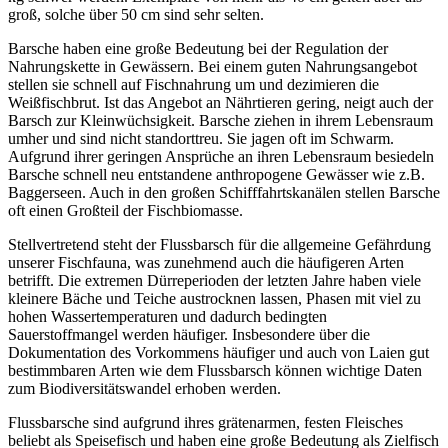
groß, solche über 50 cm sind sehr selten.
Barsche haben eine große Bedeutung bei der Regulation der
Nahrungskette in Gewässern. Bei einem guten Nahrungsangebot
stellen sie schnell auf Fischnahrung um und dezimieren die
Weißfischbrut. Ist das Angebot an Nährtieren gering, neigt auch der
Barsch zur Kleinwüchsigkeit. Barsche ziehen in ihrem Lebensraum
umher und sind nicht standorttreu. Sie jagen oft im Schwarm.
Aufgrund ihrer geringen Ansprüche an ihren Lebensraum besiedeln
Barsche schnell neu entstandene anthropogene Gewässer wie z.B.
Baggerseen. Auch in den großen Schifffahrtskanälen stellen Barsche
oft einen Großteil der Fischbiomasse.
Stellvertretend steht der Flussbarsch für die allgemeine Gefährdung
unserer Fischfauna, was zunehmend auch die häufigeren Arten
betrifft. Die extremen Dürreperioden der letzten Jahre haben viele
kleinere Bäche und Teiche austrocknen lassen, Phasen mit viel zu
hohen Wassertemperaturen und dadurch bedingten
Sauerstoffmangel werden häufiger. Insbesondere über die
Dokumentation des Vorkommens häufiger und auch von Laien gut
bestimmbaren Arten wie dem Flussbarsch können wichtige Daten
zum Biodiversitätswandel erhoben werden.
Flussbarsche sind aufgrund ihres grätenarmen, festen Fleisches
beliebt als Speisefisch und haben eine große Bedeutung als Zielfisch