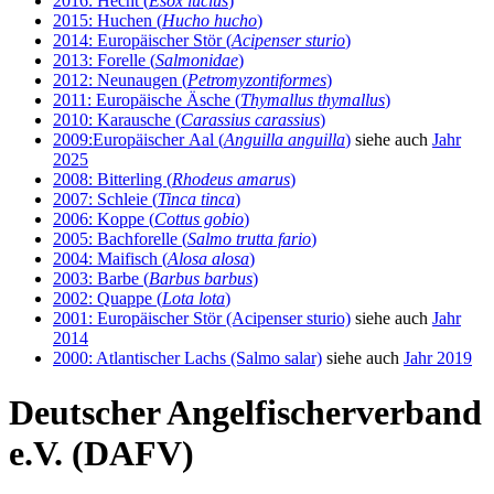
2016: Hecht (
Esox lucius
)
2015: Huchen (
Hucho hucho
)
2014: Europäischer Stör (
Acipenser sturio
)
2013: Forelle (
Salmonidae
)
2012: Neunaugen (
Petromyzontiformes
)
2011: Europäische Äsche (
Thymallus thymallus
)
2010: Karausche (
Carassius carassius
)
2009:Europäischer Aal (
Anguilla anguilla
)
siehe auch
Jahr
2025
2008: Bitterling (
Rhodeus amarus
)
2007: Schleie (
Tinca tinca
)
2006: Koppe (
Cottus gobio
)
2005: Bachforelle (
Salmo trutta fario
)
2004: Maifisch (
Alosa alosa
)
2003: Barbe (
Barbus barbus
)
2002: Quappe (
Lota lota
)
2001: Europäischer Stör (Acipenser sturio)
siehe auch
Jahr
2014
2000: Atlantischer Lachs (Salmo salar)
siehe auch
Jahr 2019
Deutscher Angelfischerverband
e.V. (DAFV)