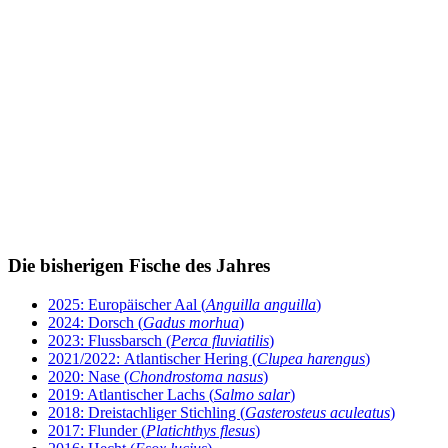
Die bisherigen Fische des Jahres
2025: Europäischer Aal (
Anguilla anguilla
)
2024: Dorsch (
Gadus morhua
)
2023: Flussbarsch (
Perca fluviatilis
)
2021/2022: Atlantischer Hering (
Clupea harengus
)
2020: Nase (
Chondrostoma nasus
)
2019: Atlantischer Lachs (
Salmo salar
)
2018: Dreistachliger Stichling (
Gasterosteus aculeatus
)
2017: Flunder (
Platichthys flesus
)