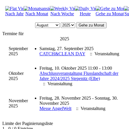
Nach Jahr
Nach Monat
Nach Woche
Heute
Gehe zu Monat
Su
Gehe zu Monat
Termine für
2025
September
Samstag, 27. September 2025
2025
CATCH&CLEAN DAY
:: Veranstaltung
Freitag, 10. Oktober 2025 11:00 - 13:00
Oktober
Abschlussveranstaltung Flusslandschaft der
2025
Jahre 2024/2025 Stepenitz (Elbe)
:: Veranstaltung
Freitag, 28. November 2025 - Sonntag, 30.
November
November 2025
2025
Messe AngelWelt
:: Veranstaltung
Limite der Paginierungsliste
1 - 0 / 0 Einträge