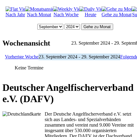
Nach Jahr
Nach Monat
Nach Woche
Heute
Gehe zu Monat
Su
Gehe zu Monat
Wochenansicht
23. September 2024 - 29. Septem
Vorherige Woche
23. September 2024 - 29. September 2024
Folgend
Keine Termine
Deutscher Angelfischerverband
e.V. (DAFV)
Der Deutsche Angelfischerverband e.V. setzt
sich aus Landes- und Spezialverbänden
zusammen und vereint rund 9.000 Vereine mit
insgesamt über 530.000 organisierten
Mitgliedern. Der DAFV ist der Dachverband