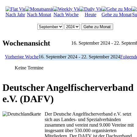
Nach Jahr
Nach Monat
Nach Woche
Heute
Gehe zu Monat
Su
Gehe zu Monat
Wochenansicht
16. September 2024 - 22. Septem
Vorherige Woche
16. September 2024 - 22. September 2024
Folgend
Keine Termine
Deutscher Angelfischerverband
e.V. (DAFV)
Der Deutsche Angelfischerverband e.V. setzt
sich aus Landes- und Spezialverbänden
zusammen und vereint rund 9.000 Vereine mit
insgesamt über 530.000 organisierten
Mitgliedern. Der DAFV ist der Dachverband