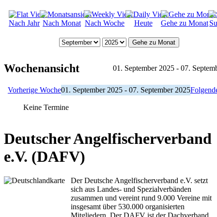
Nach Jahr
Nach Monat
Nach Woche
Heute
Gehe zu Monat
Su
Gehe zu Monat
Wochenansicht
01. September 2025 - 07. Septem
Vorherige Woche
01. September 2025 - 07. September 2025
Folgend
Keine Termine
Deutscher Angelfischerverband
e.V. (DAFV)
Der Deutsche Angelfischerverband e.V. setzt
sich aus Landes- und Spezialverbänden
zusammen und vereint rund 9.000 Vereine mit
insgesamt über 530.000 organisierten
Mitgliedern. Der DAFV ist der Dachverband