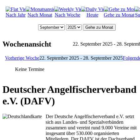
Nach Jahr
Nach Monat
Nach Woche
Heute
Gehe zu Monat
Su
Gehe zu Monat
Wochenansicht
22. September 2025 - 28. Septem
Vorherige Woche
22. September 2025 - 28. September 2025
Folgend
Keine Termine
Deutscher Angelfischerverband
e.V. (DAFV)
Der Deutsche Angelfischerverband e.V. setzt
sich aus Landes- und Spezialverbänden
zusammen und vereint rund 9.000 Vereine mit
insgesamt über 530.000 organisierten
Mitgliedern. Der DAFV ist der Dachverband