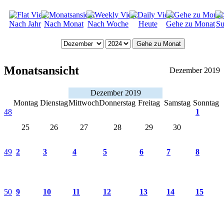
Nach Jahr
Nach Monat
Nach Woche
Heute
Gehe zu Monat
Su
Gehe zu Monat
Monatsansicht
Dezember 2019
Dezember 2019
Montag
Dienstag
Mittwoch
Donnerstag
Freitag
Samstag
Sonntag
48
1
25
26
27
28
29
30
49
2
3
4
5
6
7
8
50
9
10
11
12
13
14
15