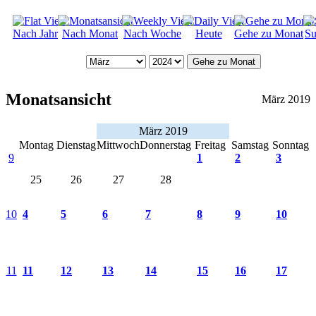
Nach Jahr
Nach Monat
Nach Woche
Heute
Gehe zu Monat
Su
Gehe zu Monat
Monatsansicht
März 2019
März 2019
Montag
Dienstag
Mittwoch
Donnerstag
Freitag
Samstag
Sonntag
9
1
2
3
25
26
27
28
10
4
5
6
7
8
9
10
11
11
12
13
14
15
16
17