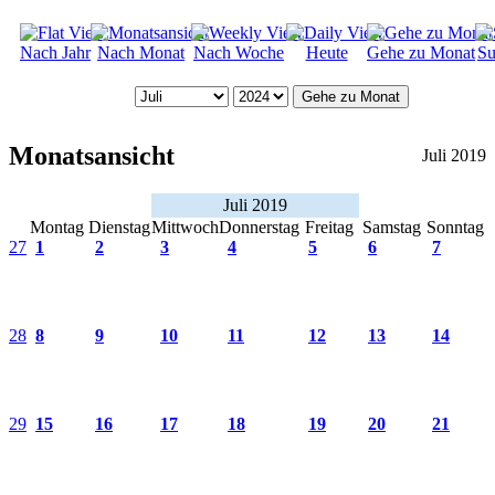
Nach Jahr
Nach Monat
Nach Woche
Heute
Gehe zu Monat
Su
Gehe zu Monat
Monatsansicht
Juli 2019
Juli 2019
Montag
Dienstag
Mittwoch
Donnerstag
Freitag
Samstag
Sonntag
27
1
2
3
4
5
6
7
28
8
9
10
11
12
13
14
29
15
16
17
18
19
20
21