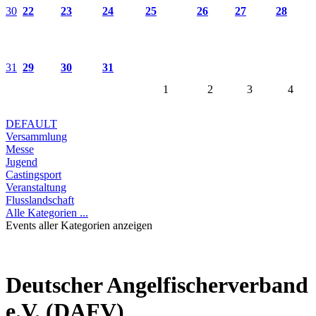
30
22
23
24
25
26
27
28
31
29
30
31
1
2
3
4
DEFAULT
Versammlung
Messe
Jugend
Castingsport
Veranstaltung
Flusslandschaft
Alle Kategorien ...
Events aller Kategorien anzeigen
Deutscher Angelfischerverband
e.V. (DAFV)