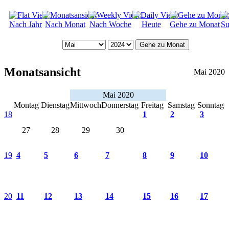
Nach Jahr
Nach Monat
Nach Woche
Heute
Gehe zu Monat
Su
Gehe zu Monat
Monatsansicht
Mai 2020
Mai 2020
Montag
Dienstag
Mittwoch
Donnerstag
Freitag
Samstag
Sonntag
18
1
2
3
27
28
29
30
19
4
5
6
7
8
9
10
20
11
12
13
14
15
16
17