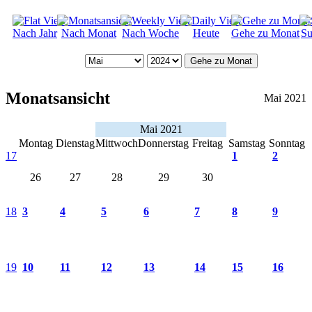
Nach Jahr
Nach Monat
Nach Woche
Heute
Gehe zu Monat
Su
Gehe zu Monat
Monatsansicht
Mai 2021
Mai 2021
Montag
Dienstag
Mittwoch
Donnerstag
Freitag
Samstag
Sonntag
17
1
2
26
27
28
29
30
18
3
4
5
6
7
8
9
19
10
11
12
13
14
15
16