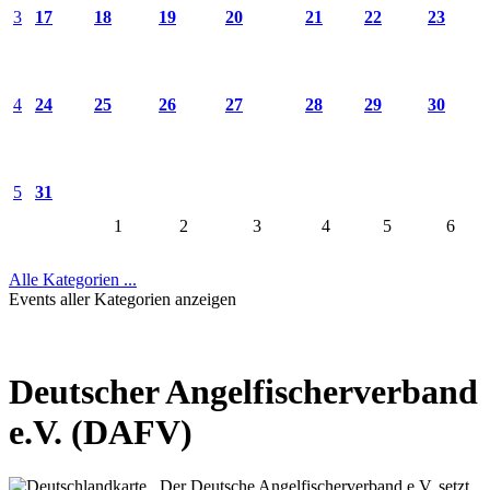
3
17
18
19
20
21
22
23
4
24
25
26
27
28
29
30
5
31
1
2
3
4
5
6
Alle Kategorien ...
Events aller Kategorien anzeigen
Deutscher Angelfischerverband
e.V. (DAFV)
Der Deutsche Angelfischerverband e.V. setzt