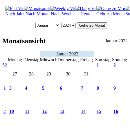
Nach Jahr
Nach Monat
Nach Woche
Heute
Gehe zu Monat
Su
Gehe zu Monat
Monatsansicht
Januar 2022
Januar 2022
Montag
Dienstag
Mittwoch
Donnerstag
Freitag
Samstag
Sonntag
52
1
2
27
28
29
30
31
1
3
4
5
6
7
8
9
2
10
11
12
13
14
15
16