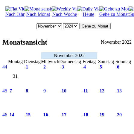
Nach Jahr
Nach Monat
Nach Woche
Heute
Gehe zu Monat
Su
Gehe zu Monat
Monatsansicht
November 2022
November 2022
Montag
Dienstag
Mittwoch
Donnerstag
Freitag
Samstag
Sonntag
44
1
2
3
4
5
6
31
45
7
8
9
10
11
12
13
46
14
15
16
17
18
19
20