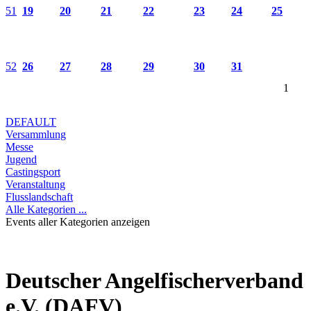
51
19
20
21
22
23
24
25
52
26
27
28
29
30
31
1
DEFAULT
Versammlung
Messe
Jugend
Castingsport
Veranstaltung
Flusslandschaft
Alle Kategorien ...
Events aller Kategorien anzeigen
Deutscher Angelfischerverband
e.V. (DAFV)