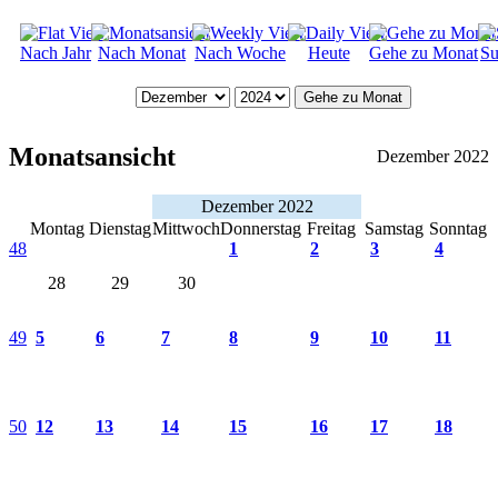
Nach Jahr
Nach Monat
Nach Woche
Heute
Gehe zu Monat
Su
Gehe zu Monat
Monatsansicht
Dezember 2022
Dezember 2022
Montag
Dienstag
Mittwoch
Donnerstag
Freitag
Samstag
Sonntag
48
1
2
3
4
28
29
30
49
5
6
7
8
9
10
11
50
12
13
14
15
16
17
18