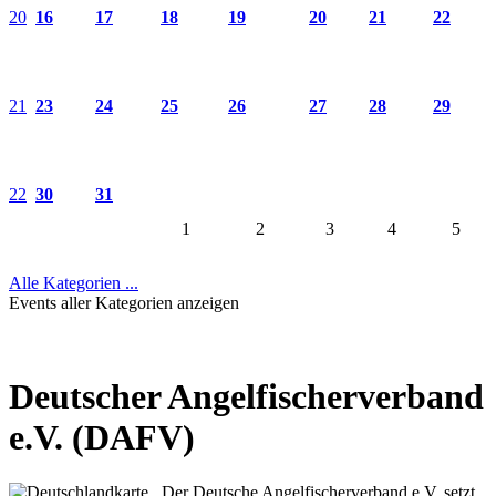
20
16
17
18
19
20
21
22
21
23
24
25
26
27
28
29
22
30
31
1
2
3
4
5
Alle Kategorien ...
Events aller Kategorien anzeigen
Deutscher Angelfischerverband
e.V. (DAFV)
Der Deutsche Angelfischerverband e.V. setzt