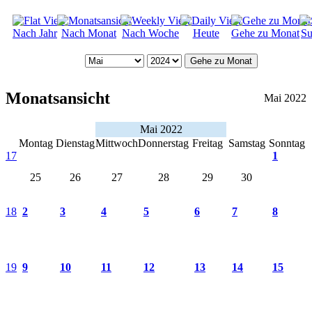
Nach Jahr
Nach Monat
Nach Woche
Heute
Gehe zu Monat
Su
Gehe zu Monat
Monatsansicht
Mai 2022
Mai 2022
Montag
Dienstag
Mittwoch
Donnerstag
Freitag
Samstag
Sonntag
17
1
25
26
27
28
29
30
18
2
3
4
5
6
7
8
19
9
10
11
12
13
14
15