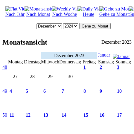
Nach Jahr
Nach Monat
Nach Woche
Heute
Gehe zu Monat
Su
Gehe zu Monat
Monatsansicht
Dezember 2023
Januar
Dezember 2023
Montag
Dienstag
Mittwoch
Donnerstag
Freitag
Samstag
Sonntag
48
1
2
3
27
28
29
30
49
4
5
6
7
8
9
10
50
11
12
13
14
15
16
17