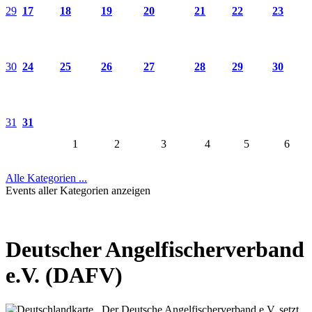
29
17
18
19
20
21
22
23
30
24
25
26
27
28
29
30
31
31
1
2
3
4
5
6
Alle Kategorien ...
Events aller Kategorien anzeigen
Deutscher Angelfischerverband
e.V. (DAFV)
Der Deutsche Angelfischerverband e.V. setzt