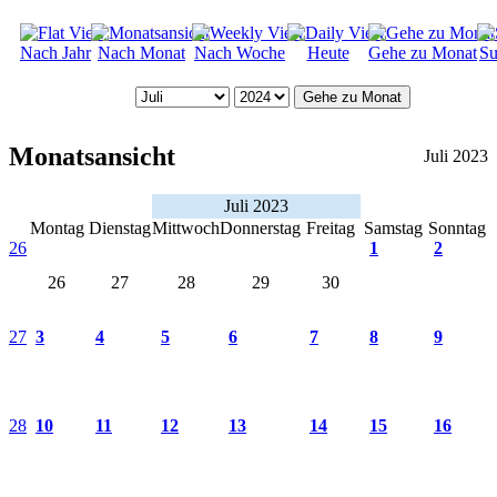
Nach Jahr
Nach Monat
Nach Woche
Heute
Gehe zu Monat
Su
Gehe zu Monat
Monatsansicht
Juli 2023
Juli 2023
Montag
Dienstag
Mittwoch
Donnerstag
Freitag
Samstag
Sonntag
26
1
2
26
27
28
29
30
27
3
4
5
6
7
8
9
28
10
11
12
13
14
15
16