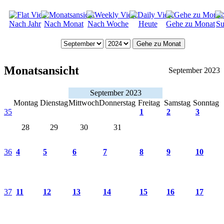
Nach Jahr
Nach Monat
Nach Woche
Heute
Gehe zu Monat
Su
Gehe zu Monat
Monatsansicht
September 2023
September 2023
Montag
Dienstag
Mittwoch
Donnerstag
Freitag
Samstag
Sonntag
35
1
2
3
28
29
30
31
36
4
5
6
7
8
9
10
37
11
12
13
14
15
16
17