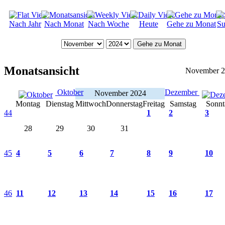
Nach Jahr
Nach Monat
Nach Woche
Heute
Gehe zu Monat
Su
Gehe zu Monat
Monatsansicht
November 
Oktober
Dezember
November 2024
Montag
Dienstag
Mittwoch
Donnerstag
Freitag
Samstag
Sonnt
44
1
2
3
28
29
30
31
45
4
5
6
7
8
9
10
46
11
12
13
14
15
16
17