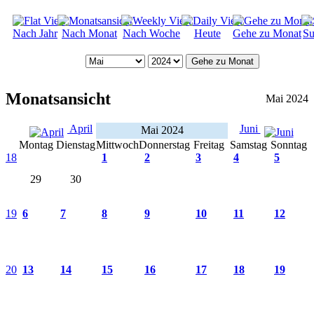
Nach Jahr
Nach Monat
Nach Woche
Heute
Gehe zu Monat
Su
Gehe zu Monat
Monatsansicht
Mai 2024
April
Juni
Mai 2024
Montag
Dienstag
Mittwoch
Donnerstag
Freitag
Samstag
Sonntag
18
1
2
3
4
5
29
30
19
6
7
8
9
10
11
12
20
13
14
15
16
17
18
19