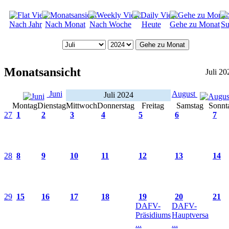
Nach Jahr
Nach Monat
Nach Woche
Heute
Gehe zu Monat
Su
Gehe zu Monat
Monatsansicht
Juli 20
Juni
August
Juli 2024
Montag
Dienstag
Mittwoch
Donnerstag
Freitag
Samstag
Sonnt
27
1
2
3
4
5
6
7
28
8
9
10
11
12
13
14
29
15
16
17
18
19
20
21
DAFV-
DAFV-
Präsidiums
Hauptversa
...
...